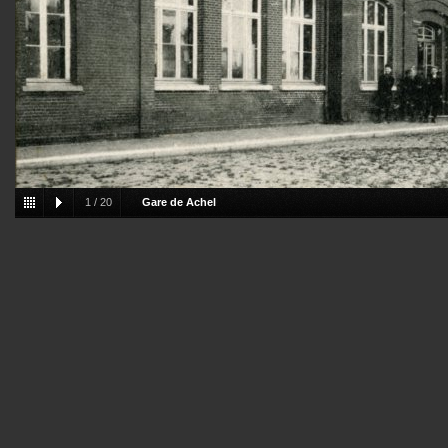
1
/
20
Gare de Achel