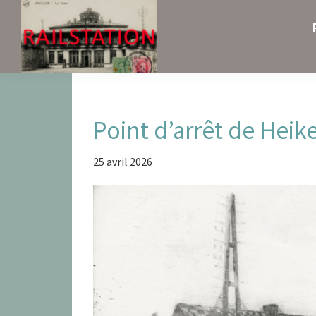
Skip
Skip
Skip
to
to
to
primary
main
primary
navigation
content
sidebar
Railstation
Point d’arrêt de Heik
25 avril 2026