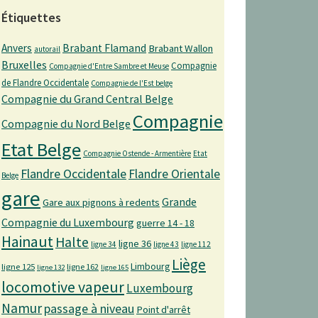
Étiquettes
Anvers
Brabant Flamand
Brabant Wallon
autorail
Bruxelles
Compagnie
Compagnie d'Entre Sambre et Meuse
de Flandre Occidentale
Compagnie de l'Est belge
Compagnie du Grand Central Belge
Compagnie
Compagnie du Nord Belge
Etat Belge
Compagnie Ostende - Armentière
Etat
Flandre Occidentale
Flandre Orientale
Belge
gare
Grande
Gare aux pignons à redents
Compagnie du Luxembourg
guerre 14 - 18
Hainaut
Halte
ligne 36
ligne 34
ligne 43
ligne 112
Liège
Limbourg
ligne 125
ligne 162
ligne 132
ligne 165
locomotive vapeur
Luxembourg
Namur
passage à niveau
Point d'arrêt