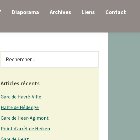
7
Diaporama
Archives
Liens
Contact
Primary
Rechercher...
Sidebar
Articles récents
Gare de Havré-Ville
Halte de Hédenge
Gare de Heer-Agimont
Point d’arrêt de Heiken
Gare de Heist