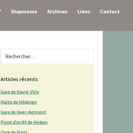
7
Diaporama
Archives
Liens
Contact
Primary
Rechercher...
Sidebar
Articles récents
Gare de Havré-Ville
Halte de Hédenge
Gare de Heer-Agimont
Point d’arrêt de Heiken
Gare de Heist