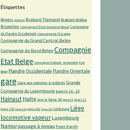
Étiquettes
Anvers
Brabant Flamand
Brabant Wallon
autorail
Bruxelles
Compagnie
Compagnie d'Entre Sambre et Meuse
de Flandre Occidentale
Compagnie de l'Est belge
Compagnie du Grand Central Belge
Compagnie
Compagnie du Nord Belge
Etat Belge
Compagnie Ostende - Armentière
Etat
Flandre Occidentale
Flandre Orientale
Belge
gare
Grande
Gare aux pignons à redents
Compagnie du Luxembourg
guerre 14 - 18
Hainaut
Halte
ligne 36
ligne 34
ligne 43
ligne 112
Liège
Limbourg
ligne 125
ligne 162
ligne 132
ligne 165
locomotive vapeur
Luxembourg
Namur
passage à niveau
Point d'arrêt