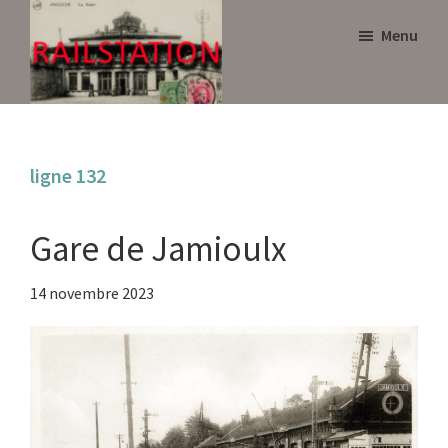
Skip
Skip
Menu
to
to
main
primary
content
sidebar
Railstation
ligne 132
Gare de Jamioulx
14 novembre 2023