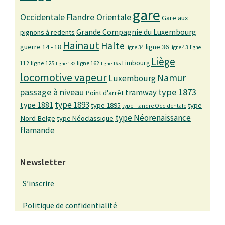
gare
Occidentale
Flandre Orientale
Gare aux
Grande Compagnie du Luxembourg
pignons à redents
Hainaut
Halte
guerre 14 - 18
ligne 36
ligne 34
ligne 43
ligne
Liège
Limbourg
ligne 125
ligne 162
112
ligne 132
ligne 165
locomotive vapeur
Namur
Luxembourg
passage à niveau
type 1873
tramway
Point d'arrêt
type 1893
type 1881
type 1895
type
type Flandre Occidentale
type Néorenaissance
Nord Belge
type Néoclassique
flamande
Newsletter
S’inscrire
Politique de confidentialité