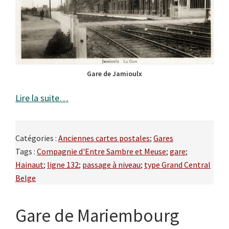
Gare de Jamioulx
Lire la suite…
Catégories :
Anciennes cartes postales
;
Gares
Tags :
Compagnie d'Entre Sambre et Meuse
;
gare
;
Hainaut
;
ligne 132
;
passage à niveau
;
type Grand Central
Belge
Gare de Mariembourg