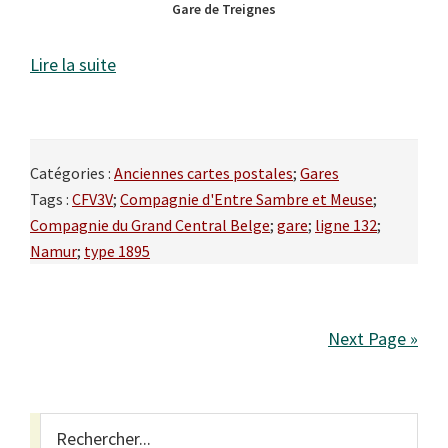
Gare de Treignes
Lire la suite
Catégories :
Anciennes cartes postales
;
Gares
Tags :
CFV3V
;
Compagnie d'Entre Sambre et Meuse
;
Compagnie du Grand Central Belge
;
gare
;
ligne 132
;
Namur
;
type 1895
Next Page »
Primary
Rechercher...