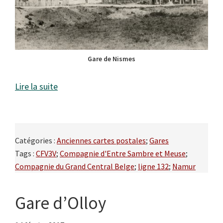
Gare de Nismes
Lire la suite
Catégories :
Anciennes cartes postales
;
Gares
Tags :
CFV3V
;
Compagnie d'Entre Sambre et Meuse
;
Compagnie du Grand Central Belge
;
ligne 132
;
Namur
Gare d’Olloy