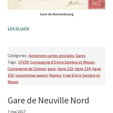
Gare de Mariembourg
Lire la suite
Catégories :
Anciennes cartes postales
;
Gares
Tags :
CFV3V
;
Compagnie d'Entre Sambre et Meuse
;
Compagnie de Chimay
;
gare
;
ligne 132
;
ligne 134
;
ligne
156
;
locomotive vapeur
;
Namur
;
type Entre Sambre et
Meuse
Gare de Neuville Nord
7 mai 2017