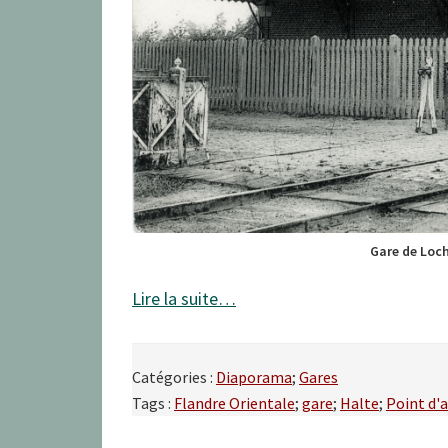
Gare de Loch
Lire la suite…
Catégories :
Diaporama
;
Gares
Tags :
Flandre Orientale
;
gare
;
Halte
;
Point d'a