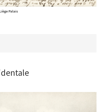
Liège Palais
identale