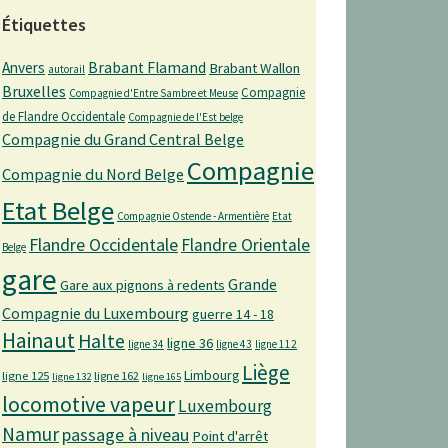
Étiquettes
Anvers
Brabant Flamand
Brabant Wallon
autorail
Bruxelles
Compagnie
Compagnie d'Entre Sambre et Meuse
de Flandre Occidentale
Compagnie de l'Est belge
Compagnie du Grand Central Belge
Compagnie
Compagnie du Nord Belge
Etat Belge
Compagnie Ostende - Armentière
Etat
Flandre Occidentale
Flandre Orientale
Belge
gare
Grande
Gare aux pignons à redents
Compagnie du Luxembourg
guerre 14 - 18
Hainaut
Halte
ligne 36
ligne 34
ligne 43
ligne 112
Liège
Limbourg
ligne 125
ligne 162
ligne 132
ligne 165
locomotive vapeur
Luxembourg
Namur
passage à niveau
Point d'arrêt