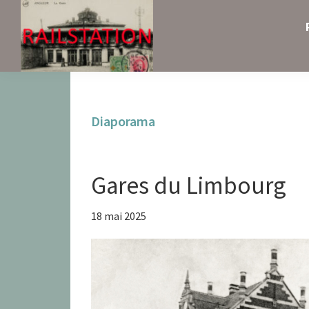
Skip
Skip
Skip
to
to
to
primary
main
primary
navigation
content
sidebar
Railstation
Diaporama
Gares du Limbourg
18 mai 2025