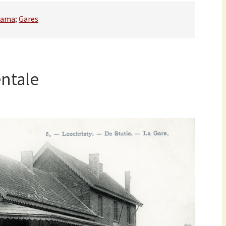
rama
;
Gares
entale