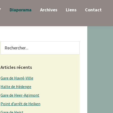
7
Diaporama
Archives
Liens
Contact
Primary
Rechercher...
Sidebar
Articles récents
Gare de Havré-Ville
Halte de Hédenge
Gare de Heer-Agimont
Point d’arrêt de Heiken
Gare de Heist