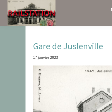
Skip
Skip
Skip
to
to
to
primary
main
primary
navigation
content
sidebar
Railstation
Gare de Juslenville
17 janvier 2023