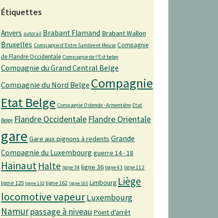
Étiquettes
Anvers
Brabant Flamand
Brabant Wallon
autorail
Bruxelles
Compagnie
Compagnie d'Entre Sambre et Meuse
de Flandre Occidentale
Compagnie de l'Est belge
Compagnie du Grand Central Belge
Compagnie
Compagnie du Nord Belge
Etat Belge
Compagnie Ostende - Armentière
Etat
Flandre Occidentale
Flandre Orientale
Belge
gare
Grande
Gare aux pignons à redents
Compagnie du Luxembourg
guerre 14 - 18
Hainaut
Halte
ligne 36
ligne 34
ligne 43
ligne 112
Liège
Limbourg
ligne 125
ligne 162
ligne 132
ligne 165
locomotive vapeur
Luxembourg
Namur
passage à niveau
Point d'arrêt