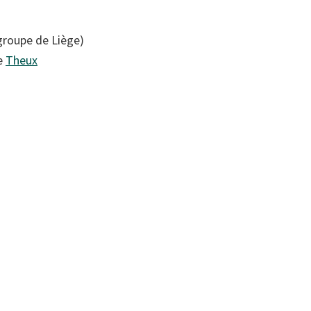
groupe de Liège)
e
Theux