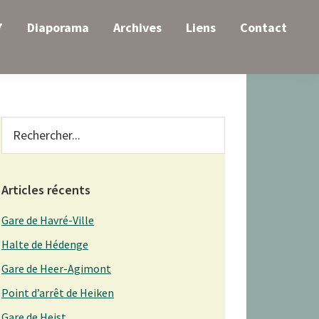
7
Diaporama
Archives
Liens
Contact
Primary
Rechercher...
Sidebar
Articles récents
Gare de Havré-Ville
Halte de Hédenge
Gare de Heer-Agimont
Point d’arrêt de Heiken
Gare de Heist