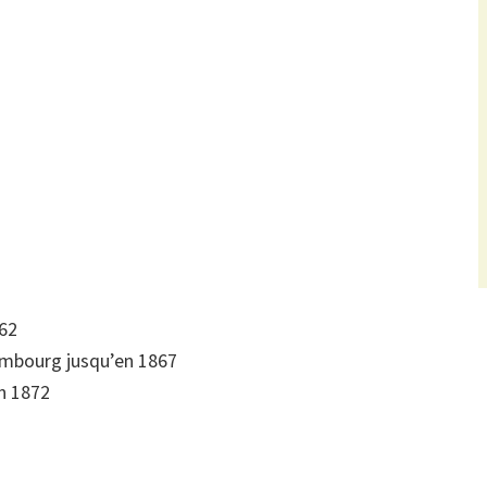
862
mbourg jusqu’en 1867
n 1872