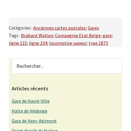
Catégories :
Anciennes cartes postales
;
Gares
Tags :
Brabant Wallon
;
Compagnie Etat Belge
;
gare
;
ligne 115
;
ligne 234
;
locomotive vapeur
;
type 1873
Primary
Rechercher...
Sidebar
Articles récents
Gare de Havré-Ville
Halte de Hédenge
Gare de Heer-Agimont
Point d’arrêt de Heiken