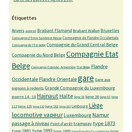
Étiquettes
Bruxelles
Anvers
Brabant Flamand
Brabant Wallon
autorail
Compagnie de Flandre Occidentale
Compagnie d'Entre Sambre et Meuse
Compagnie du Grand Central Belge
Compagnie de l'Est belge
Compagnie Etat
Compagnie du Nord Belge
Belge
Flandre
Compagnie Ostende - Armentière
Etat Belge
gare
Occidentale
Flandre Orientale
Gare aux
Grande Compagnie du Luxembourg
pignons à redents
Hainaut
Halte
guerre 14 - 18
ligne 36
ligne 34
ligne 43
ligne
Liège
Limbourg
ligne 125
ligne 162
112
ligne 132
ligne 165
locomotive vapeur
Namur
Luxembourg
passage à niveau
type 1873
tramway
Point d'arrêt
type 1893
type 1881
type 1895
type
type Flandre Occidentale