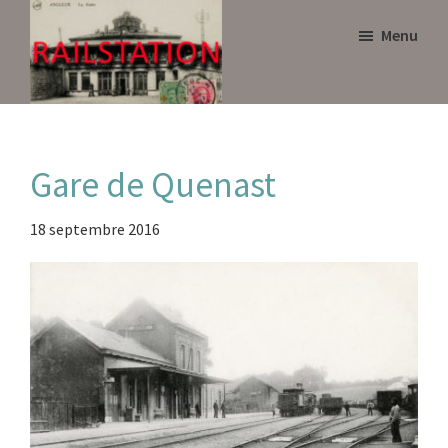
Skip
Skip
Menu
to
to
main
primary
content
sidebar
Railstation
Gare de Quenast
18 septembre 2016