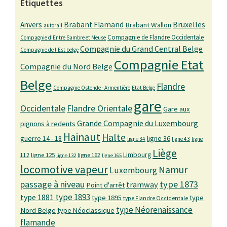
Étiquettes
Bruxelles
Anvers
Brabant Flamand
Brabant Wallon
autorail
Compagnie de Flandre Occidentale
Compagnie d'Entre Sambre et Meuse
Compagnie du Grand Central Belge
Compagnie de l'Est belge
Compagnie Etat
Compagnie du Nord Belge
Belge
Flandre
Compagnie Ostende - Armentière
Etat Belge
gare
Occidentale
Flandre Orientale
Gare aux
Grande Compagnie du Luxembourg
pignons à redents
Hainaut
Halte
guerre 14 - 18
ligne 36
ligne 34
ligne 43
ligne
Liège
Limbourg
ligne 125
ligne 162
112
ligne 132
ligne 165
locomotive vapeur
Namur
Luxembourg
passage à niveau
type 1873
tramway
Point d'arrêt
type 1893
type 1881
type 1895
type
type Flandre Occidentale
type Néorenaissance
Nord Belge
type Néoclassique
flamande