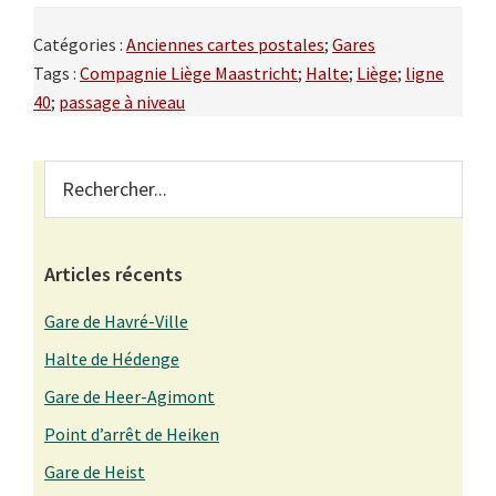
Catégories :
Anciennes cartes postales
;
Gares
Tags :
Compagnie Liège Maastricht
;
Halte
;
Liège
;
ligne
40
;
passage à niveau
Primary
Rechercher...
Sidebar
Articles récents
Gare de Havré-Ville
Halte de Hédenge
Gare de Heer-Agimont
Point d’arrêt de Heiken
Gare de Heist