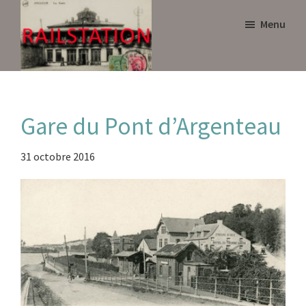
Skip
Skip
Menu
to
to
main
primary
content
sidebar
Railstation
Gare du Pont d’Argenteau
31 octobre 2016