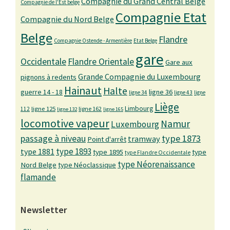
Compagnie du Grand Central Belge
Compagnie de l'Est belge
Compagnie Etat
Compagnie du Nord Belge
Belge
Flandre
Compagnie Ostende - Armentière
Etat Belge
gare
Occidentale
Flandre Orientale
Gare aux
Grande Compagnie du Luxembourg
pignons à redents
Hainaut
Halte
guerre 14 - 18
ligne 36
ligne 34
ligne 43
ligne
Liège
Limbourg
ligne 125
ligne 162
112
ligne 132
ligne 165
locomotive vapeur
Namur
Luxembourg
passage à niveau
type 1873
tramway
Point d'arrêt
type 1893
type 1881
type 1895
type
type Flandre Occidentale
type Néorenaissance
Nord Belge
type Néoclassique
flamande
Newsletter