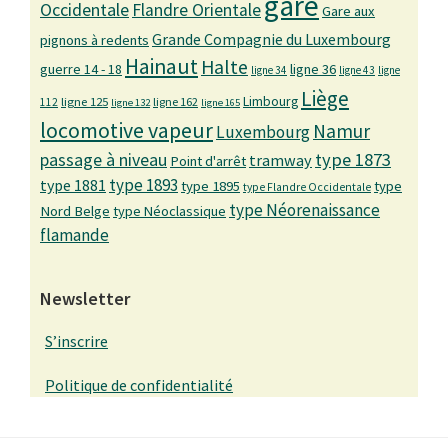
gare
Occidentale
Flandre Orientale
Gare aux
Grande Compagnie du Luxembourg
pignons à redents
Hainaut
Halte
guerre 14 - 18
ligne 36
ligne 34
ligne 43
ligne
Liège
Limbourg
ligne 125
ligne 162
112
ligne 132
ligne 165
locomotive vapeur
Namur
Luxembourg
passage à niveau
type 1873
tramway
Point d'arrêt
type 1893
type 1881
type 1895
type
type Flandre Occidentale
type Néorenaissance
Nord Belge
type Néoclassique
flamande
Newsletter
S’inscrire
Politique de confidentialité