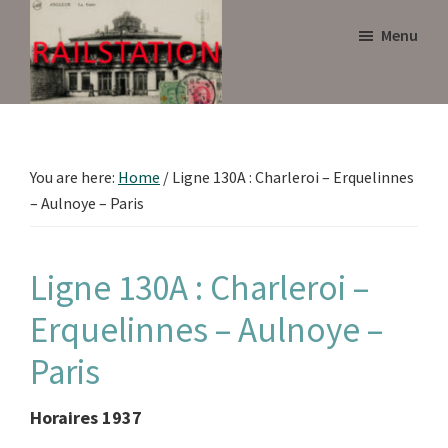
Skip
Skip
Menu
to
to
main
primary
content
sidebar
Railstation
You are here:
Home
/
Ligne 130A : Charleroi – Erquelinnes
– Aulnoye – Paris
Ligne 130A : Charleroi –
Erquelinnes – Aulnoye –
Paris
Horaires 1937