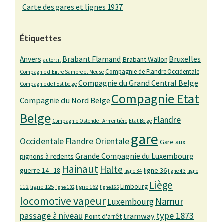
Carte des gares et lignes 1937
Étiquettes
Bruxelles
Anvers
Brabant Flamand
Brabant Wallon
autorail
Compagnie de Flandre Occidentale
Compagnie d'Entre Sambre et Meuse
Compagnie du Grand Central Belge
Compagnie de l'Est belge
Compagnie Etat
Compagnie du Nord Belge
Belge
Flandre
Compagnie Ostende - Armentière
Etat Belge
gare
Occidentale
Flandre Orientale
Gare aux
Grande Compagnie du Luxembourg
pignons à redents
Hainaut
Halte
guerre 14 - 18
ligne 36
ligne 34
ligne 43
ligne
Liège
Limbourg
ligne 125
ligne 162
112
ligne 132
ligne 165
locomotive vapeur
Namur
Luxembourg
passage à niveau
type 1873
tramway
Point d'arrêt