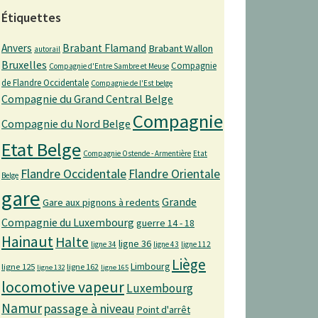
Étiquettes
Anvers
Brabant Flamand
Brabant Wallon
autorail
Bruxelles
Compagnie
Compagnie d'Entre Sambre et Meuse
de Flandre Occidentale
Compagnie de l'Est belge
Compagnie du Grand Central Belge
Compagnie
Compagnie du Nord Belge
Etat Belge
Compagnie Ostende - Armentière
Etat
Flandre Occidentale
Flandre Orientale
Belge
gare
Grande
Gare aux pignons à redents
Compagnie du Luxembourg
guerre 14 - 18
Hainaut
Halte
ligne 36
ligne 34
ligne 43
ligne 112
Liège
Limbourg
ligne 125
ligne 162
ligne 132
ligne 165
locomotive vapeur
Luxembourg
Namur
passage à niveau
Point d'arrêt