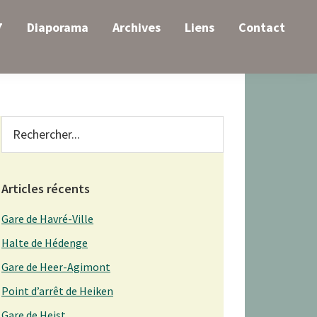
7
Diaporama
Archives
Liens
Contact
Primary
Rechercher...
Sidebar
Articles récents
Gare de Havré-Ville
Halte de Hédenge
Gare de Heer-Agimont
Point d’arrêt de Heiken
Gare de Heist