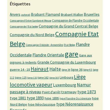
Étiquettes
Bruxelles
Anvers
Brabant Flamand
Brabant Wallon
autorail
Compagnie de Flandre Occidentale
Compagnie d'Entre Sambre et Meuse
Compagnie du Grand Central Belge
Compagnie de l'Est belge
Compagnie Etat
Compagnie du Nord Belge
Belge
Flandre
Compagnie Ostende - Armentière
Etat Belge
gare
Occidentale
Flandre Orientale
Gare aux
Grande Compagnie du Luxembourg
pignons à redents
Hainaut
Halte
guerre 14 - 18
ligne 36
ligne 34
ligne 43
ligne
Liège
Limbourg
ligne 125
ligne 162
112
ligne 132
ligne 165
locomotive vapeur
Namur
Luxembourg
passage à niveau
type 1873
tramway
Point d'arrêt
type 1893
type 1881
type 1895
type
type Flandre Occidentale
type Néorenaissance
Nord Belge
type Néoclassique