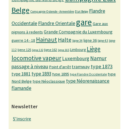
Belge
Flandre
Compagnie Ostende - Armentière
Etat Belge
gare
Occidentale
Flandre Orientale
Gare aux
Grande Compagnie du Luxembourg
pignons à redents
Hainaut
Halte
guerre 14 - 18
ligne 36
ligne 34
ligne 43
ligne
Liège
Limbourg
ligne 125
ligne 162
112
ligne 132
ligne 165
locomotive vapeur
Namur
Luxembourg
passage à niveau
type 1873
tramway
Point d'arrêt
type 1893
type 1881
type 1895
type
type Flandre Occidentale
type Néorenaissance
Nord Belge
type Néoclassique
flamande
Newsletter
S’inscrire