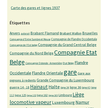
Carte des gares et lignes 1937
Étiquettes
Bruxelles
Anvers
Brabant Flamand
Brabant Wallon
autorail
Compagnie de Flandre Occidentale
Compagnie d'Entre Sambre et Meuse
Compagnie du Grand Central Belge
Compagnie de l'Est belge
Compagnie Etat
Compagnie du Nord Belge
Belge
Flandre
Compagnie Ostende - Armentière
Etat Belge
gare
Occidentale
Flandre Orientale
Gare aux
Grande Compagnie du Luxembourg
pignons à redents
Hainaut
Halte
guerre 14 - 18
ligne 36
ligne 34
ligne 43
ligne
Liège
Limbourg
ligne 125
ligne 162
112
ligne 132
ligne 165
locomotive vapeur
Namur
Luxembourg