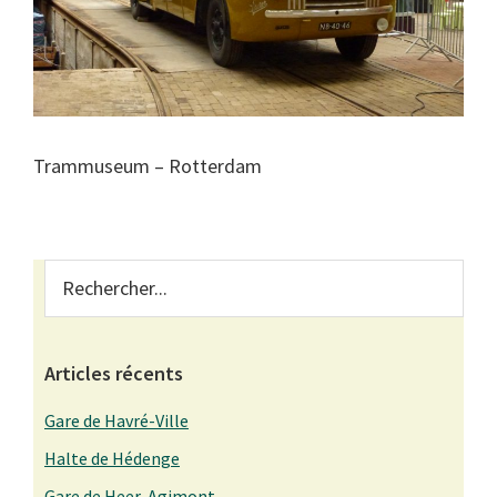
Trammuseum – Rotterdam
Primary
Rechercher...
Sidebar
Articles récents
Gare de Havré-Ville
Halte de Hédenge
Gare de Heer-Agimont