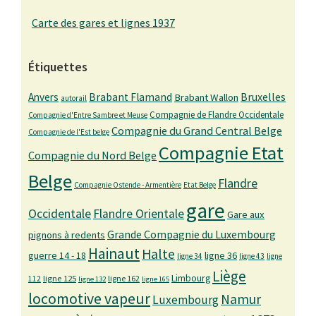
Carte des gares et lignes 1937
Étiquettes
Bruxelles
Anvers
Brabant Flamand
Brabant Wallon
autorail
Compagnie de Flandre Occidentale
Compagnie d'Entre Sambre et Meuse
Compagnie du Grand Central Belge
Compagnie de l'Est belge
Compagnie Etat
Compagnie du Nord Belge
Belge
Flandre
Compagnie Ostende - Armentière
Etat Belge
gare
Occidentale
Flandre Orientale
Gare aux
Grande Compagnie du Luxembourg
pignons à redents
Hainaut
Halte
guerre 14 - 18
ligne 36
ligne 34
ligne 43
ligne
Liège
Limbourg
ligne 125
ligne 162
112
ligne 132
ligne 165
locomotive vapeur
Namur
Luxembourg