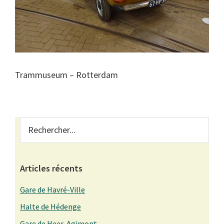
Trammuseum – Rotterdam
Primary
Rechercher...
Sidebar
Articles récents
Gare de Havré-Ville
Halte de Hédenge
Gare de Heer-Agimont