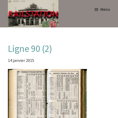
Skip
Skip
Menu
to
to
main
primary
content
sidebar
Railstation
Ligne 90 (2)
14 janvier 2015