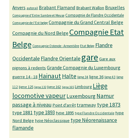
Bruxelles
Anvers
Brabant Flamand
Brabant Wallon
autorail
Compagnie de Flandre Occidentale
Compagnie d'Entre Sambre et Meuse
Compagnie du Grand Central Belge
Compagnie de l'Est belge
Compagnie Etat
Compagnie du Nord Belge
Belge
Flandre
Compagnie Ostende - Armentière
Etat Belge
gare
Occidentale
Flandre Orientale
Gare aux
Grande Compagnie du Luxembourg
pignons à redents
Hainaut
Halte
guerre 14 - 18
ligne 36
ligne 34
ligne 43
ligne
Liège
Limbourg
ligne 125
ligne 162
112
ligne 132
ligne 165
locomotive vapeur
Namur
Luxembourg
passage à niveau
type 1873
tramway
Point d'arrêt
type 1893
type 1881
type 1895
type
type Flandre Occidentale
type Néorenaissance
Nord Belge
type Néoclassique
flamande