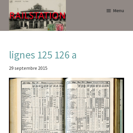
Skip
Skip
Menu
to
to
main
primary
content
sidebar
Railstation
lignes 125 126 a
29 septembre 2015