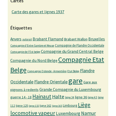
Cartes
Carte des gares et lignes 1937
Étiquettes
Bruxelles
Anvers
Brabant Flamand
Brabant Wallon
autorail
Compagnie de Flandre Occidentale
Compagnie d'Entre Sambre et Meuse
Compagnie du Grand Central Belge
Compagnie de l'Est belge
Compagnie Etat
Compagnie du Nord Belge
Belge
Flandre
Compagnie Ostende - Armentière
Etat Belge
gare
Occidentale
Flandre Orientale
Gare aux
Grande Compagnie du Luxembourg
pignons à redents
Hainaut
Halte
guerre 14 - 18
ligne 36
ligne 34
ligne 43
ligne
Liège
Limbourg
ligne 125
ligne 162
112
ligne 132
ligne 165
locomotive vapeur
Namur
Luxembourg