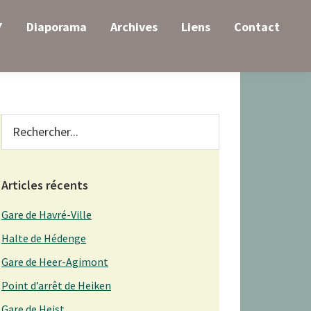
7
Diaporama
Archives
Liens
Contact
Primary
Rechercher...
Sidebar
Articles récents
Gare de Havré-Ville
Halte de Hédenge
Gare de Heer-Agimont
Point d’arrêt de Heiken
Gare de Heist