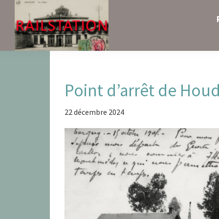
Skip
Skip
Skip
to
to
to
primary
main
primary
navigation
content
sidebar
Railstation
Point d’arrêt de Hou
22 décembre 2024