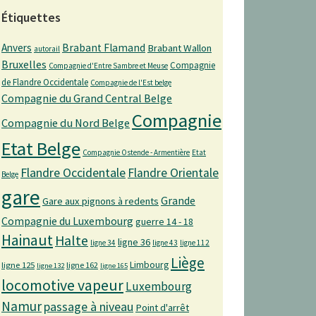
Étiquettes
Anvers
Brabant Flamand
Brabant Wallon
autorail
Bruxelles
Compagnie
Compagnie d'Entre Sambre et Meuse
de Flandre Occidentale
Compagnie de l'Est belge
Compagnie du Grand Central Belge
Compagnie
Compagnie du Nord Belge
Etat Belge
Compagnie Ostende - Armentière
Etat
Flandre Occidentale
Flandre Orientale
Belge
gare
Grande
Gare aux pignons à redents
Compagnie du Luxembourg
guerre 14 - 18
Hainaut
Halte
ligne 36
ligne 34
ligne 43
ligne 112
Liège
Limbourg
ligne 125
ligne 162
ligne 132
ligne 165
locomotive vapeur
Luxembourg
Namur
passage à niveau
Point d'arrêt