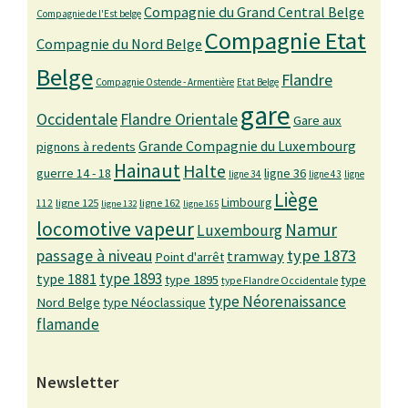
Compagnie du Grand Central Belge
Compagnie de l'Est belge
Compagnie Etat
Compagnie du Nord Belge
Belge
Flandre
Compagnie Ostende - Armentière
Etat Belge
gare
Occidentale
Flandre Orientale
Gare aux
Grande Compagnie du Luxembourg
pignons à redents
Hainaut
Halte
guerre 14 - 18
ligne 36
ligne 34
ligne 43
ligne
Liège
Limbourg
ligne 125
ligne 162
112
ligne 132
ligne 165
locomotive vapeur
Namur
Luxembourg
passage à niveau
type 1873
tramway
Point d'arrêt
type 1893
type 1881
type 1895
type
type Flandre Occidentale
type Néorenaissance
Nord Belge
type Néoclassique
flamande
Newsletter