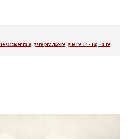
dre Occidentale
;
gare provisoire
;
guerre 14 - 18
;
Halte
;