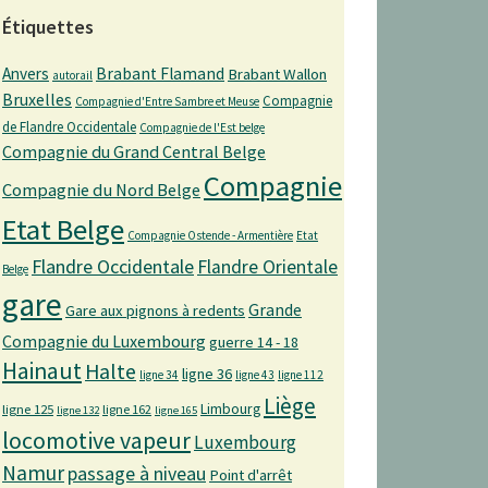
Étiquettes
Anvers
Brabant Flamand
Brabant Wallon
autorail
Bruxelles
Compagnie
Compagnie d'Entre Sambre et Meuse
de Flandre Occidentale
Compagnie de l'Est belge
Compagnie du Grand Central Belge
Compagnie
Compagnie du Nord Belge
Etat Belge
Compagnie Ostende - Armentière
Etat
Flandre Occidentale
Flandre Orientale
Belge
gare
Grande
Gare aux pignons à redents
Compagnie du Luxembourg
guerre 14 - 18
Hainaut
Halte
ligne 36
ligne 34
ligne 43
ligne 112
Liège
Limbourg
ligne 125
ligne 162
ligne 132
ligne 165
locomotive vapeur
Luxembourg
Namur
passage à niveau
Point d'arrêt