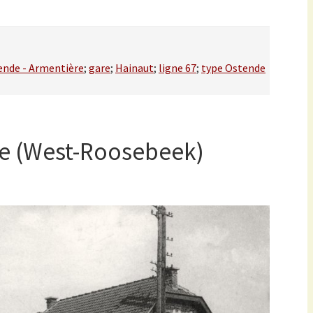
nde - Armentière
;
gare
;
Hainaut
;
ligne 67
;
type Ostende
e (West-Roosebeek)