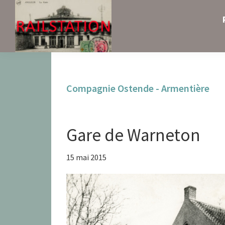
Skip
Skip
Skip
to
to
to
primary
main
primary
navigation
content
sidebar
Railstation
Compagnie Ostende - Armentière
Gare de Warneton
15 mai 2015