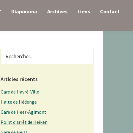
7
Diaporama
Archives
Liens
Contact
Primary
Rechercher...
Sidebar
Articles récents
Gare de Havré-Ville
Halte de Hédenge
Gare de Heer-Agimont
Point d’arrêt de Heiken
Gare de Heist