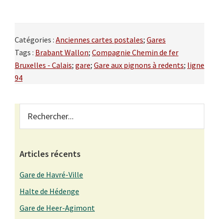
Catégories :
Anciennes cartes postales
;
Gares
Tags :
Brabant Wallon
;
Compagnie Chemin de fer
Bruxelles - Calais
;
gare
;
Gare aux pignons à redents
;
ligne
94
Primary
Rechercher...
Sidebar
Articles récents
Gare de Havré-Ville
Halte de Hédenge
Gare de Heer-Agimont