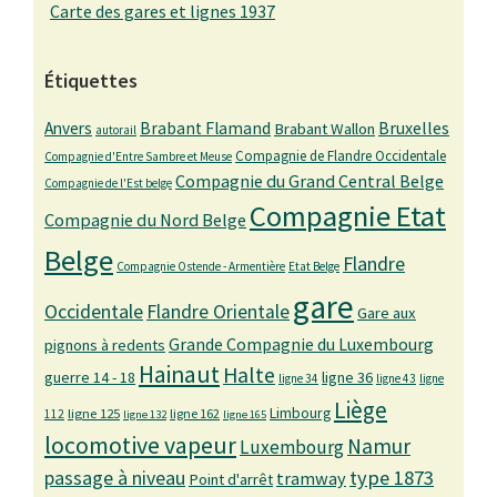
Carte des gares et lignes 1937
Étiquettes
Bruxelles
Anvers
Brabant Flamand
Brabant Wallon
autorail
Compagnie de Flandre Occidentale
Compagnie d'Entre Sambre et Meuse
Compagnie du Grand Central Belge
Compagnie de l'Est belge
Compagnie Etat
Compagnie du Nord Belge
Belge
Flandre
Compagnie Ostende - Armentière
Etat Belge
gare
Occidentale
Flandre Orientale
Gare aux
Grande Compagnie du Luxembourg
pignons à redents
Hainaut
Halte
guerre 14 - 18
ligne 36
ligne 34
ligne 43
ligne
Liège
Limbourg
ligne 125
ligne 162
112
ligne 132
ligne 165
locomotive vapeur
Namur
Luxembourg
passage à niveau
type 1873
tramway
Point d'arrêt