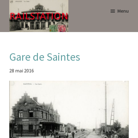
Skip
Skip
Menu
to
to
main
primary
content
sidebar
Railstation
Gare de Saintes
28 mai 2016