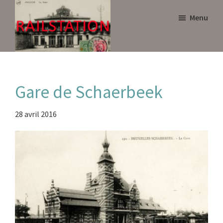
Skip
Skip
Menu
to
to
main
primary
content
sidebar
Railstation
Gare de Schaerbeek
28 avril 2016