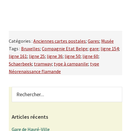
Catégories :
Anciennes cartes postales
;
Gares
;
Musée
Tags :
Bruxelles
;
Compagnie Etat Belge
;
gare
;
ligne 154
;
ligne 161
;
ligne 25
;
ligne 36
;
ligne 50
;
ligne 60
;
Schaerbeek
;
tramway
;
type à campanile
;
type
Néorenaissance flamande
Primary
Rechercher...
Sidebar
Articles récents
Gare de Havré-Ville