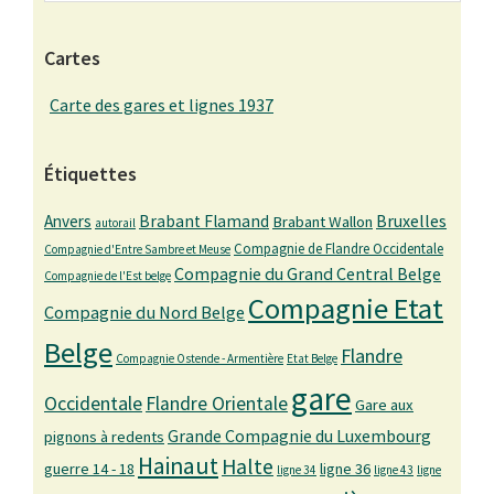
Cartes
Carte des gares et lignes 1937
Étiquettes
Bruxelles
Anvers
Brabant Flamand
Brabant Wallon
autorail
Compagnie de Flandre Occidentale
Compagnie d'Entre Sambre et Meuse
Compagnie du Grand Central Belge
Compagnie de l'Est belge
Compagnie Etat
Compagnie du Nord Belge
Belge
Flandre
Compagnie Ostende - Armentière
Etat Belge
gare
Occidentale
Flandre Orientale
Gare aux
Grande Compagnie du Luxembourg
pignons à redents
Hainaut
Halte
guerre 14 - 18
ligne 36
ligne 34
ligne 43
ligne