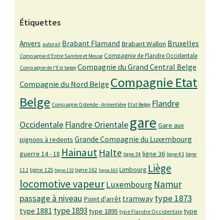
Étiquettes
Bruxelles
Anvers
Brabant Flamand
Brabant Wallon
autorail
Compagnie de Flandre Occidentale
Compagnie d'Entre Sambre et Meuse
Compagnie du Grand Central Belge
Compagnie de l'Est belge
Compagnie Etat
Compagnie du Nord Belge
Belge
Flandre
Compagnie Ostende - Armentière
Etat Belge
gare
Occidentale
Flandre Orientale
Gare aux
Grande Compagnie du Luxembourg
pignons à redents
Hainaut
Halte
guerre 14 - 18
ligne 36
ligne 34
ligne 43
ligne
Liège
Limbourg
ligne 125
ligne 162
112
ligne 132
ligne 165
locomotive vapeur
Namur
Luxembourg
passage à niveau
type 1873
tramway
Point d'arrêt
type 1893
type 1881
type 1895
type
type Flandre Occidentale