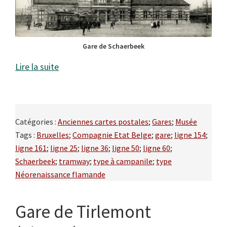
Gare de Schaerbeek
Lire la suite
Catégories :
Anciennes cartes postales
;
Gares
;
Musée
Tags :
Bruxelles
;
Compagnie Etat Belge
;
gare
;
ligne 154
;
ligne 161
;
ligne 25
;
ligne 36
;
ligne 50
;
ligne 60
;
Schaerbeek
;
tramway
;
type à campanile
;
type
Néorenaissance flamande
Gare de Tirlemont