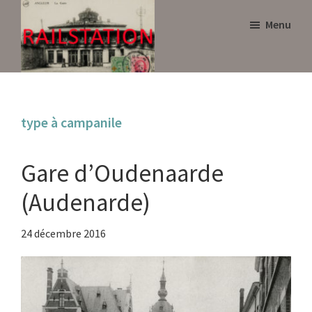
Skip
Skip
Menu
to
to
main
primary
content
sidebar
Railstation
type à campanile
Gare d’Oudenaarde
(Audenarde)
24 décembre 2016