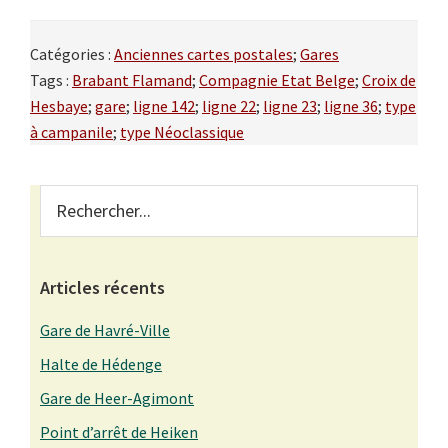
Catégories :
Anciennes cartes postales
;
Gares
Tags :
Brabant Flamand
;
Compagnie Etat Belge
;
Croix de
Hesbaye
;
gare
;
ligne 142
;
ligne 22
;
ligne 23
;
ligne 36
;
type
à campanile
;
type Néoclassique
Primary
Rechercher...
Sidebar
Articles récents
Gare de Havré-Ville
Halte de Hédenge
Gare de Heer-Agimont
Point d’arrêt de Heiken