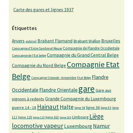
Carte des gares et lignes 1937
Étiquettes
Bruxelles
Anvers
Brabant Flamand
Brabant Wallon
autorail
Compagnie de Flandre Occidentale
Compagnie d'Entre Sambre et Meuse
Compagnie du Grand Central Belge
Compagnie de l'Est belge
Compagnie Etat
Compagnie du Nord Belge
Belge
Flandre
Compagnie Ostende - Armentière
Etat Belge
gare
Occidentale
Flandre Orientale
Gare aux
Grande Compagnie du Luxembourg
pignons à redents
Hainaut
Halte
guerre 14 - 18
ligne 36
ligne 34
ligne 43
ligne
Liège
Limbourg
ligne 125
ligne 162
112
ligne 132
ligne 165
locomotive vapeur
Namur
Luxembourg