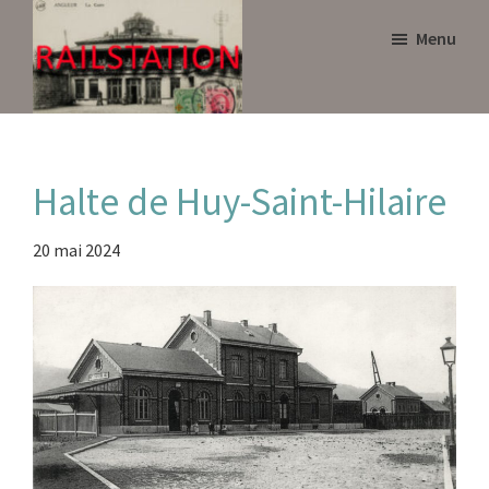
Skip
Skip
Menu
to
to
main
primary
content
sidebar
Railstation
Halte de Huy-Saint-Hilaire
20 mai 2024