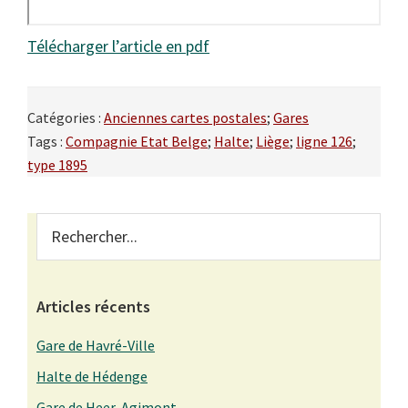
Télécharger l’article en pdf
Catégories :
Anciennes cartes postales
;
Gares
Tags :
Compagnie Etat Belge
;
Halte
;
Liège
;
ligne 126
;
type 1895
Primary
Rechercher...
Sidebar
Articles récents
Gare de Havré-Ville
Halte de Hédenge
Gare de Heer-Agimont