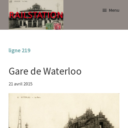
Skip
Skip
Menu
to
to
main
primary
content
sidebar
Railstation
ligne 219
Gare de Waterloo
21 avril 2015