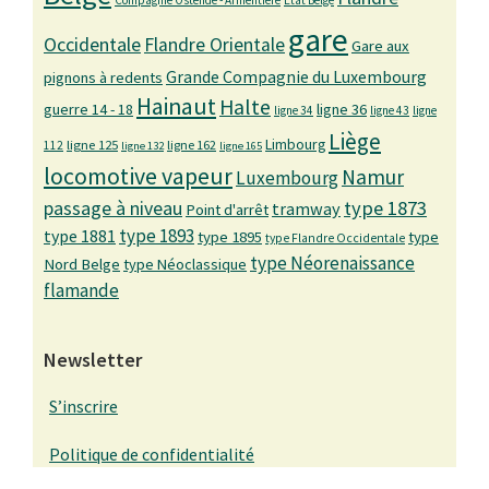
Compagnie Ostende - Armentière
Etat Belge
gare
Occidentale
Flandre Orientale
Gare aux
Grande Compagnie du Luxembourg
pignons à redents
Hainaut
Halte
guerre 14 - 18
ligne 36
ligne 34
ligne 43
ligne
Liège
Limbourg
ligne 125
ligne 162
112
ligne 132
ligne 165
locomotive vapeur
Namur
Luxembourg
passage à niveau
type 1873
tramway
Point d'arrêt
type 1893
type 1881
type 1895
type
type Flandre Occidentale
type Néorenaissance
Nord Belge
type Néoclassique
flamande
Newsletter
S’inscrire
Politique de confidentialité