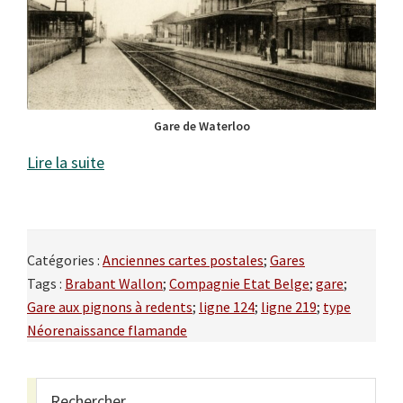
Gare de Waterloo
Lire la suite
Catégories :
Anciennes cartes postales
;
Gares
Tags :
Brabant Wallon
;
Compagnie Etat Belge
;
gare
;
Gare aux pignons à redents
;
ligne 124
;
ligne 219
;
type
Néorenaissance flamande
Primary
Rechercher...