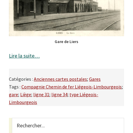
Gare de Liers
Lire la suite…
Catégories :
Anciennes cartes postales
;
Gares
Tags :
Compagnie Chemin de fer Liégeois-Limbourgeois
;
gare
;
Liège
;
ligne 31
;
ligne 34
;
type Liégeois-
Limbourgeois
Primary
Rechercher...
Sidebar