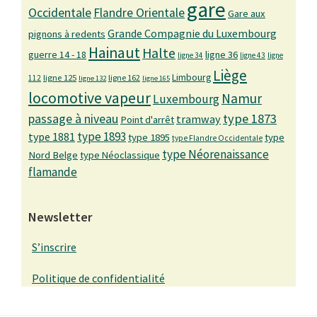
gare
Occidentale
Flandre Orientale
Gare aux
Grande Compagnie du Luxembourg
pignons à redents
Hainaut
Halte
guerre 14 - 18
ligne 36
ligne 34
ligne 43
ligne
Liège
Limbourg
ligne 125
ligne 162
112
ligne 132
ligne 165
locomotive vapeur
Namur
Luxembourg
passage à niveau
type 1873
tramway
Point d'arrêt
type 1893
type 1881
type 1895
type
type Flandre Occidentale
type Néorenaissance
Nord Belge
type Néoclassique
flamande
Newsletter
S’inscrire
Politique de confidentialité