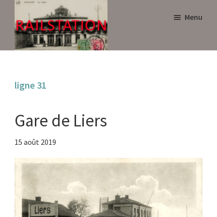
Skip
Skip
Menu
to
to
main
primary
content
sidebar
Railstation
ligne 31
Gare de Liers
15 août 2019