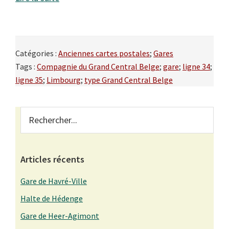
Catégories :
Anciennes cartes postales
;
Gares
Tags :
Compagnie du Grand Central Belge
;
gare
;
ligne 34
;
ligne 35
;
Limbourg
;
type Grand Central Belge
Primary
Rechercher...
Sidebar
Articles récents
Gare de Havré-Ville
Halte de Hédenge
Gare de Heer-Agimont