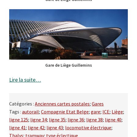
Gare de Liège Guillemins
Lire la suite…
Catégories :
Anciennes cartes postales
;
Gares
Tags :
autorail
;
Compagnie Etat Belge
;
gare
;
ICE
;
Liège
;
ligne 125
;
ligne 34
;
ligne 35
;
ligne 36
;
ligne 38
;
ligne 40
;
ligne 41
;
ligne 42
;
ligne 43
;
locomotive électrique
;
Thalys
;
tramway
;
type éclectique