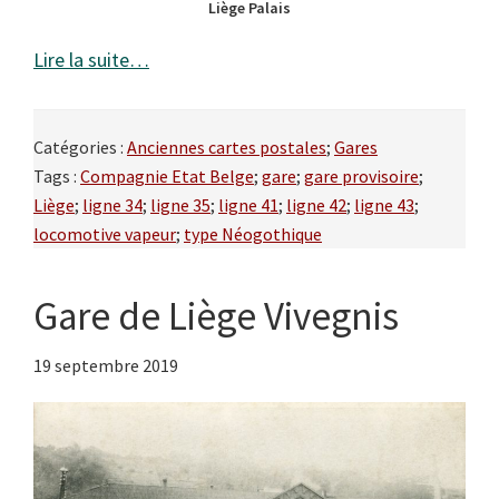
Liège Palais
Lire la suite…
Catégories :
Anciennes cartes postales
;
Gares
Tags :
Compagnie Etat Belge
;
gare
;
gare provisoire
;
Liège
;
ligne 34
;
ligne 35
;
ligne 41
;
ligne 42
;
ligne 43
;
locomotive vapeur
;
type Néogothique
Gare de Liège Vivegnis
19 septembre 2019