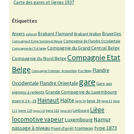
Carte des gares et lignes 1937
Étiquettes
Bruxelles
Anvers
Brabant Flamand
Brabant Wallon
autorail
Compagnie de Flandre Occidentale
Compagnie d'Entre Sambre et Meuse
Compagnie du Grand Central Belge
Compagnie de l'Est belge
Compagnie Etat
Compagnie du Nord Belge
Belge
Flandre
Compagnie Ostende - Armentière
Etat Belge
gare
Occidentale
Flandre Orientale
Gare aux
Grande Compagnie du Luxembourg
pignons à redents
Hainaut
Halte
guerre 14 - 18
ligne 36
ligne 34
ligne 43
ligne
Liège
Limbourg
ligne 125
ligne 162
112
ligne 132
ligne 165
locomotive vapeur
Namur
Luxembourg
passage à niveau
type 1873
tramway
Point d'arrêt