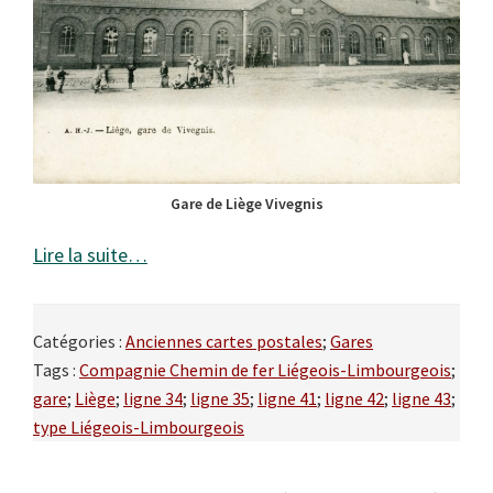
Gare de Liège Vivegnis
Lire la suite…
Catégories :
Anciennes cartes postales
;
Gares
Tags :
Compagnie Chemin de fer Liégeois-Limbourgeois
;
gare
;
Liège
;
ligne 34
;
ligne 35
;
ligne 41
;
ligne 42
;
ligne 43
;
type Liégeois-Limbourgeois