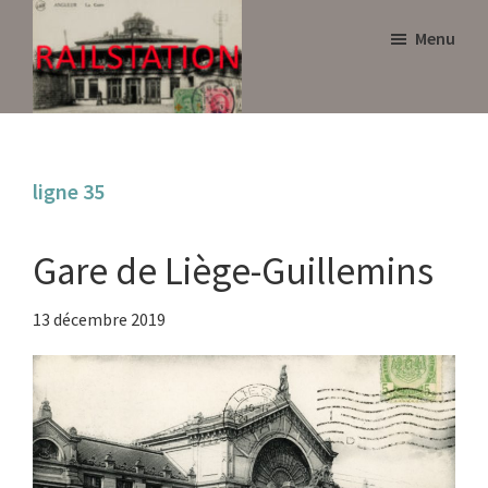
Skip
Skip
Menu
to
to
main
primary
content
sidebar
Railstation
ligne 35
Gare de Liège-Guillemins
13 décembre 2019