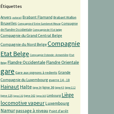
Étiquettes
Anvers
Brabant Flamand
Brabant Wallon
autorail
Bruxelles
Compagnie
Compagnie d'Entre Sambre et Meuse
de Flandre Occidentale
Compagnie de l'Est belge
Compagnie du Grand Central Belge
Compagnie
Compagnie du Nord Belge
Etat Belge
Compagnie Ostende - Armentière
Etat
Flandre Occidentale
Flandre Orientale
Belge
gare
Grande
Gare aux pignons à redents
Compagnie du Luxembourg
guerre 14 - 18
Hainaut
Halte
ligne 36
ligne 34
ligne 43
ligne 112
Liège
Limbourg
ligne 125
ligne 162
ligne 132
ligne 165
locomotive vapeur
Luxembourg
Namur
passage à niveau
Point d'arrêt