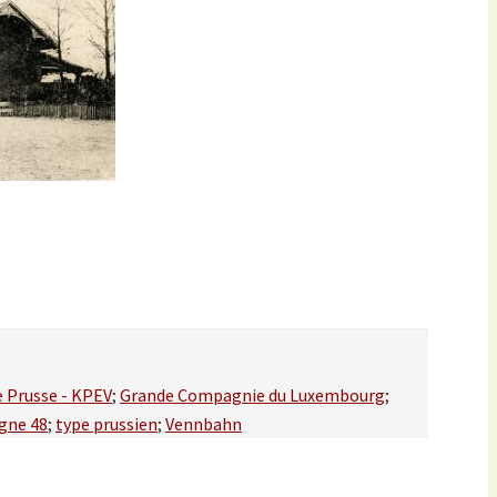
e Prusse - KPEV
;
Grande Compagnie du Luxembourg
;
igne 48
;
type prussien
;
Vennbahn