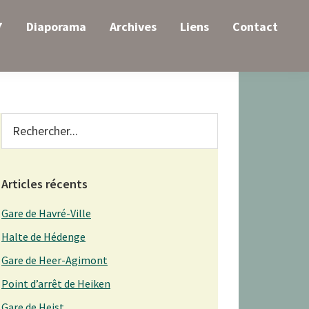
7
Diaporama
Archives
Liens
Contact
Primary
Rechercher...
Sidebar
Articles récents
Gare de Havré-Ville
Halte de Hédenge
Gare de Heer-Agimont
Point d’arrêt de Heiken
Gare de Heist