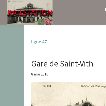
Skip
Skip
Skip
to
to
to
primary
main
primary
navigation
content
sidebar
Railstation
ligne 47
Gare de Saint-Vith
8 mai 2016