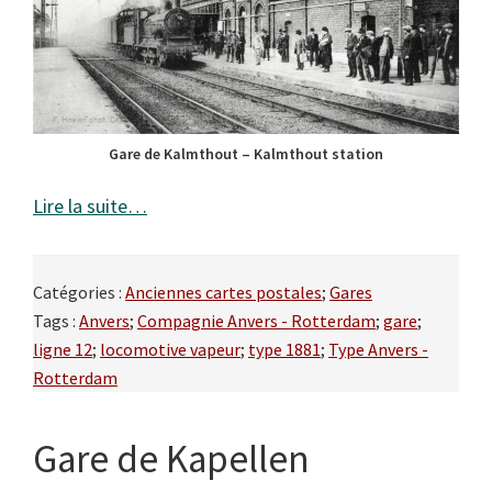
Gare de Kalmthout – Kalmthout station
Lire la suite…
Catégories :
Anciennes cartes postales
;
Gares
Tags :
Anvers
;
Compagnie Anvers - Rotterdam
;
gare
;
ligne 12
;
locomotive vapeur
;
type 1881
;
Type Anvers -
Rotterdam
Gare de Kapellen