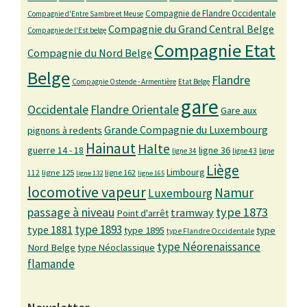
Compagnie de Flandre Occidentale
Compagnie d'Entre Sambre et Meuse
Compagnie du Grand Central Belge
Compagnie de l'Est belge
Compagnie Etat
Compagnie du Nord Belge
Belge
Flandre
Compagnie Ostende - Armentière
Etat Belge
gare
Occidentale
Flandre Orientale
Gare aux
Grande Compagnie du Luxembourg
pignons à redents
Hainaut
Halte
guerre 14 - 18
ligne 36
ligne 34
ligne 43
ligne
Liège
Limbourg
ligne 125
ligne 162
112
ligne 132
ligne 165
locomotive vapeur
Namur
Luxembourg
passage à niveau
type 1873
tramway
Point d'arrêt
type 1893
type 1881
type 1895
type
type Flandre Occidentale
type Néorenaissance
Nord Belge
type Néoclassique
flamande