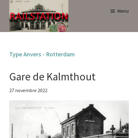
Skip
Skip
Menu
to
to
main
primary
content
sidebar
Railstation
Type Anvers - Rotterdam
Gare de Kalmthout
27 novembre 2022