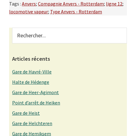
Tags :
Anvers
;
Compagnie Anvers - Rotterdam
;
ligne 12
;
locomotive vapeur
;
Type Anvers - Rotterdam
Primary
Rechercher...
Sidebar
Articles récents
Gare de Havré-Ville
Halte de Hédenge
Gare de Heer-Agimont
Point d’arrêt de Heiken
Gare de Heist
Gare de Helchteren
Gare de Hemiksem