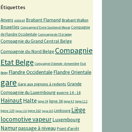
Étiquettes
Anvers
Brabant Flamand
Brabant Wallon
autorail
Bruxelles
Compagnie
Compagnie d'Entre Sambre et Meuse
de Flandre Occidentale
Compagnie de l'Est belge
Compagnie du Grand Central Belge
Compagnie
Compagnie du Nord Belge
Etat Belge
Compagnie Ostende - Armentière
Etat
Flandre Occidentale
Flandre Orientale
Belge
gare
Grande
Gare aux pignons à redents
Compagnie du Luxembourg
guerre 14 - 18
Hainaut
Halte
ligne 36
ligne 34
ligne 43
ligne 112
Liège
Limbourg
ligne 125
ligne 162
ligne 132
ligne 165
locomotive vapeur
Luxembourg
Namur
passage à niveau
Point d'arrêt