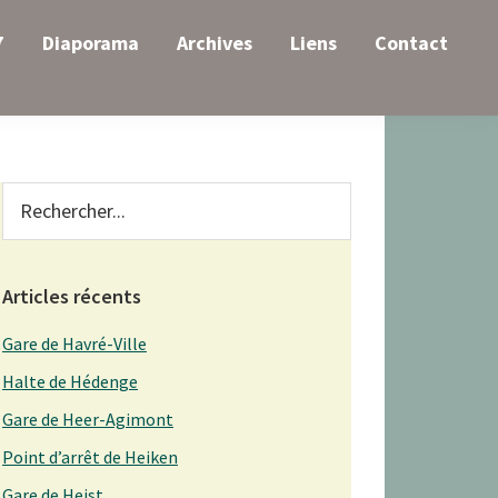
7
Diaporama
Archives
Liens
Contact
Primary
Rechercher...
Sidebar
Articles récents
Gare de Havré-Ville
Halte de Hédenge
Gare de Heer-Agimont
Point d’arrêt de Heiken
Gare de Heist