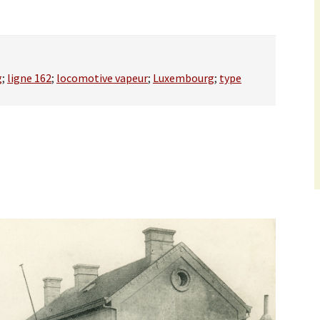
g
;
ligne 162
;
locomotive vapeur
;
Luxembourg
;
type