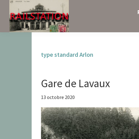
Skip
Skip
Skip
to
to
to
primary
main
primary
navigation
content
sidebar
Railstation
type standard Arlon
Gare de Lavaux
13 octobre 2020