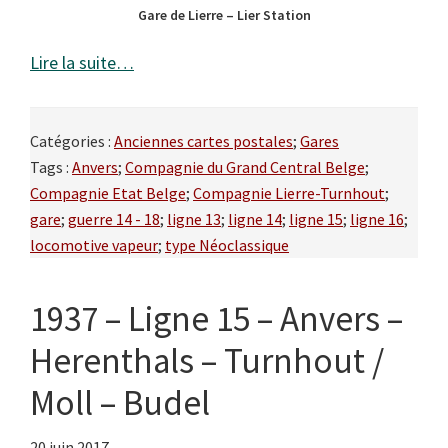
Gare de Lierre – Lier Station
Lire la suite…
Catégories :
Anciennes cartes postales
;
Gares
Tags :
Anvers
;
Compagnie du Grand Central Belge
;
Compagnie Etat Belge
;
Compagnie Lierre-Turnhout
;
gare
;
guerre 14 - 18
;
ligne 13
;
ligne 14
;
ligne 15
;
ligne 16
;
locomotive vapeur
;
type Néoclassique
1937 – Ligne 15 – Anvers –
Herenthals – Turnhout /
Moll – Budel
20 juin 2017