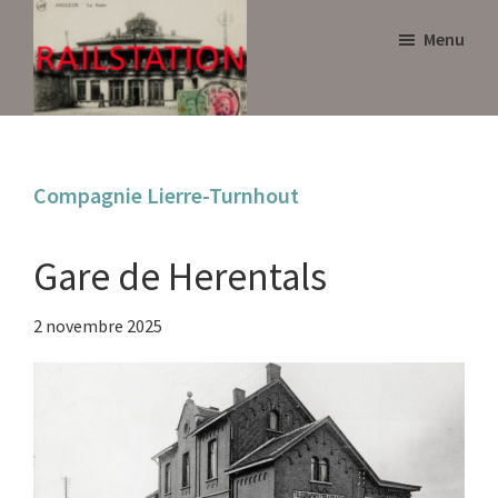
Skip
Skip
Menu
to
to
main
primary
content
sidebar
Railstation
Compagnie Lierre-Turnhout
Gare de Herentals
2 novembre 2025