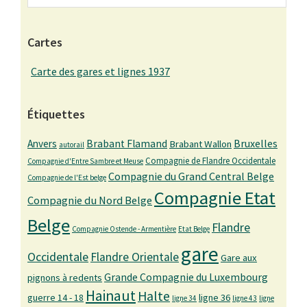
Cartes
Carte des gares et lignes 1937
Étiquettes
Bruxelles
Anvers
Brabant Flamand
Brabant Wallon
autorail
Compagnie de Flandre Occidentale
Compagnie d'Entre Sambre et Meuse
Compagnie du Grand Central Belge
Compagnie de l'Est belge
Compagnie Etat
Compagnie du Nord Belge
Belge
Flandre
Compagnie Ostende - Armentière
Etat Belge
gare
Occidentale
Flandre Orientale
Gare aux
Grande Compagnie du Luxembourg
pignons à redents
Hainaut
Halte
guerre 14 - 18
ligne 36
ligne 34
ligne 43
ligne