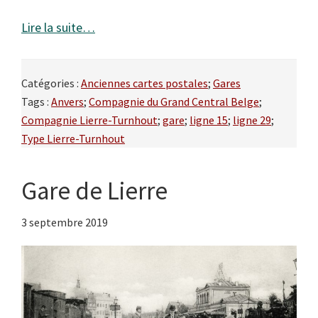
Lire la suite…
Catégories :
Anciennes cartes postales
;
Gares
Tags :
Anvers
;
Compagnie du Grand Central Belge
;
Compagnie Lierre-Turnhout
;
gare
;
ligne 15
;
ligne 29
;
Type Lierre-Turnhout
Gare de Lierre
3 septembre 2019