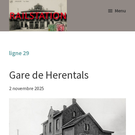
Skip
Skip
Menu
to
to
main
primary
content
sidebar
Railstation
ligne 29
Gare de Herentals
2 novembre 2025