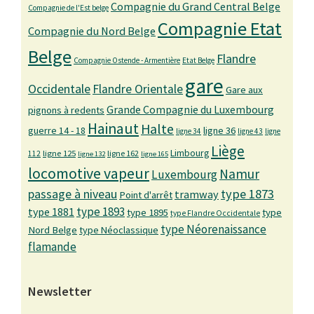
Compagnie du Grand Central Belge
Compagnie de l'Est belge
Compagnie Etat
Compagnie du Nord Belge
Belge
Flandre
Compagnie Ostende - Armentière
Etat Belge
gare
Occidentale
Flandre Orientale
Gare aux
Grande Compagnie du Luxembourg
pignons à redents
Hainaut
Halte
guerre 14 - 18
ligne 36
ligne 34
ligne 43
ligne
Liège
Limbourg
ligne 125
ligne 162
112
ligne 132
ligne 165
locomotive vapeur
Namur
Luxembourg
passage à niveau
type 1873
tramway
Point d'arrêt
type 1893
type 1881
type 1895
type
type Flandre Occidentale
type Néorenaissance
Nord Belge
type Néoclassique
flamande
Newsletter