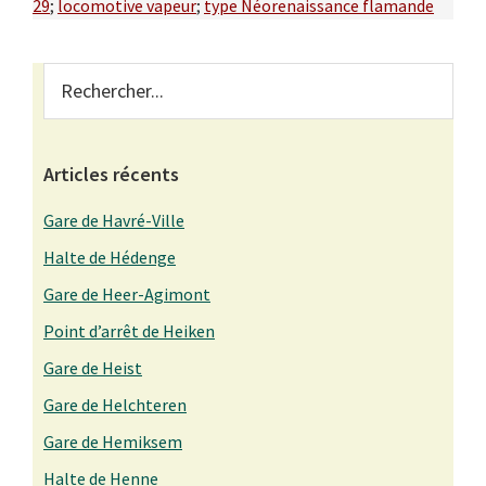
29
;
locomotive vapeur
;
type Néorenaissance flamande
Primary
Rechercher...
Sidebar
Articles récents
Gare de Havré-Ville
Halte de Hédenge
Gare de Heer-Agimont
Point d’arrêt de Heiken
Gare de Heist
Gare de Helchteren
Gare de Hemiksem
Halte de Henne