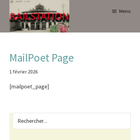
Skip
Skip
Menu
to
to
main
primary
content
sidebar
Railstation
MailPoet Page
1 février 2026
[mailpoet_page]
Primary
Rechercher...
Sidebar