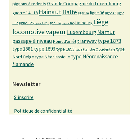
Grande Compagnie du Luxembourg
pignons à redents
Hainaut
Halte
guerre 14 - 18
ligne 36
ligne 34
ligne 43
ligne
Liège
Limbourg
ligne 125
ligne 162
112
ligne 132
ligne 165
locomotive vapeur
Namur
Luxembourg
passage à niveau
type 1873
tramway
Point d'arrêt
type 1893
type 1881
type 1895
type
type Flandre Occidentale
type Néorenaissance
Nord Belge
type Néoclassique
flamande
Newsletter
S’inscrire
Politique de confidentialité