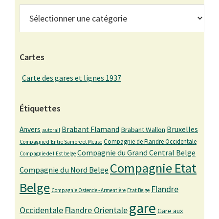
Catégories
Cartes
Carte des gares et lignes 1937
Étiquettes
Bruxelles
Anvers
Brabant Flamand
Brabant Wallon
autorail
Compagnie de Flandre Occidentale
Compagnie d'Entre Sambre et Meuse
Compagnie du Grand Central Belge
Compagnie de l'Est belge
Compagnie Etat
Compagnie du Nord Belge
Belge
Flandre
Compagnie Ostende - Armentière
Etat Belge
gare
Occidentale
Flandre Orientale
Gare aux