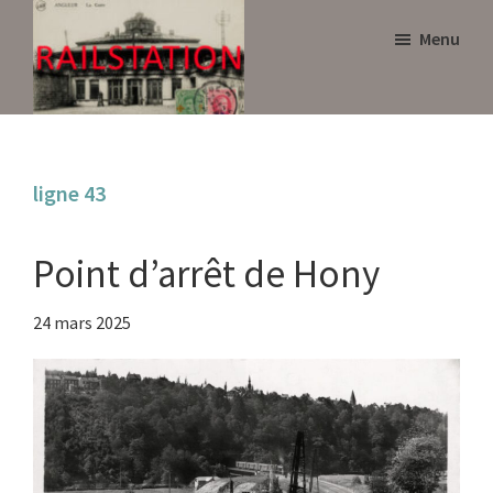
Skip
Skip
Menu
to
to
main
primary
content
sidebar
Railstation
ligne 43
Point d’arrêt de Hony
24 mars 2025