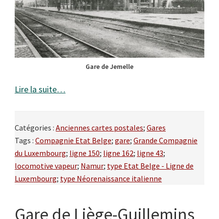
Gare de Jemelle
Lire la suite…
Catégories :
Anciennes cartes postales
;
Gares
Tags :
Compagnie Etat Belge
;
gare
;
Grande Compagnie
du Luxembourg
;
ligne 150
;
ligne 162
;
ligne 43
;
locomotive vapeur
;
Namur
;
type Etat Belge - Ligne de
Luxembourg
;
type Néorenaissance italienne
Gare de Liège-Guillemins