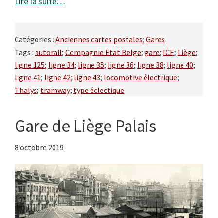
Lire la suite…
Catégories :
Anciennes cartes postales
;
Gares
Tags :
autorail
;
Compagnie Etat Belge
;
gare
;
ICE
;
Liège
;
ligne 125
;
ligne 34
;
ligne 35
;
ligne 36
;
ligne 38
;
ligne 40
;
ligne 41
;
ligne 42
;
ligne 43
;
locomotive électrique
;
Thalys
;
tramway
;
type éclectique
Gare de Liège Palais
8 octobre 2019