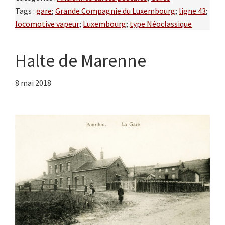
Tags :
gare
;
Grande Compagnie du Luxembourg
;
ligne 43
;
locomotive vapeur
;
Luxembourg
;
type Néoclassique
Halte de Marenne
8 mai 2018