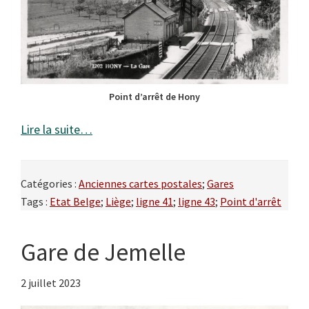
Point d’arrêt de Hony
Lire la suite…
Catégories :
Anciennes cartes postales
;
Gares
Tags :
Etat Belge
;
Liège
;
ligne 41
;
ligne 43
;
Point d'arrêt
Gare de Jemelle
2 juillet 2023