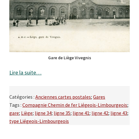
Gare de Liège Vivegnis
Lire la suite…
Catégories :
Anciennes cartes postales
;
Gares
Tags :
Compagnie Chemin de fer Liégeois-Limbourgeois
;
gare
;
Liège
;
ligne 34
;
ligne 35
;
ligne 41
;
ligne 42
;
ligne 43
;
type Liégeois-Limbourgeois