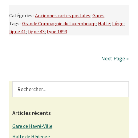
Catégories :
Anciennes cartes postales
;
Gares
Tags :
Grande Compagnie du Luxembourg
;
Halte
;
Liège
;
ligne 41
;
ligne 43
;
type 1893
Next Page »
Primary
Rechercher...
Sidebar
Articles récents
Gare de Havré-Ville
Halte de Hédenge