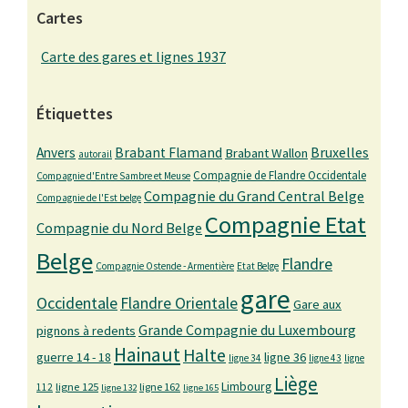
Cartes
Carte des gares et lignes 1937
Étiquettes
Bruxelles
Anvers
Brabant Flamand
Brabant Wallon
autorail
Compagnie de Flandre Occidentale
Compagnie d'Entre Sambre et Meuse
Compagnie du Grand Central Belge
Compagnie de l'Est belge
Compagnie Etat
Compagnie du Nord Belge
Belge
Flandre
Compagnie Ostende - Armentière
Etat Belge
gare
Occidentale
Flandre Orientale
Gare aux
Grande Compagnie du Luxembourg
pignons à redents
Hainaut
Halte
guerre 14 - 18
ligne 36
ligne 34
ligne 43
ligne
Liège
Limbourg
ligne 125
ligne 162
112
ligne 132
ligne 165