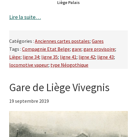
Liège Palais
Lire la suite…
Catégories :
Anciennes cartes postales
;
Gares
Tags :
Compagnie Etat Belge
;
gare
;
gare provisoire
;
Liège
;
ligne 34
;
ligne 35
;
ligne 41
;
ligne 42
;
ligne 43
;
locomotive vapeur
;
type Néogothique
Gare de Liège Vivegnis
19 septembre 2019