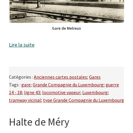
Gare de Melreux
Lire la suite
Catégories :
Anciennes cartes postales
;
Gares
Tags :
gare
;
Grande Compagnie du Luxembourg
;
guerre
14 - 18
;
ligne 43
;
locomotive vapeur
;
Luxembourg
;
tramway vicinal
;
type Grande Compagnie du Luxembourg
Halte de Méry