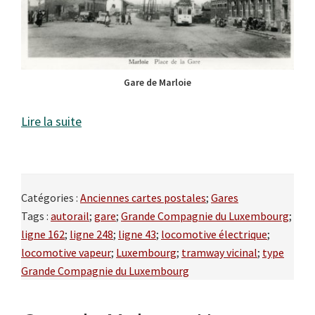
Gare de Marloie
Lire la suite
Catégories :
Anciennes cartes postales
;
Gares
Tags :
autorail
;
gare
;
Grande Compagnie du Luxembourg
;
ligne 162
;
ligne 248
;
ligne 43
;
locomotive électrique
;
locomotive vapeur
;
Luxembourg
;
tramway vicinal
;
type
Grande Compagnie du Luxembourg