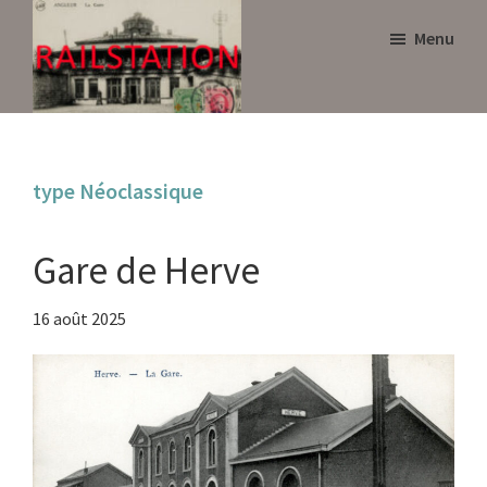
Skip
Skip
Menu
to
to
main
primary
content
sidebar
Railstation
type Néoclassique
Gare de Herve
16 août 2025