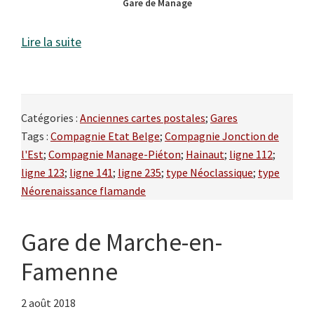
Gare de Manage
Lire la suite
Catégories :
Anciennes cartes postales
;
Gares
Tags :
Compagnie Etat Belge
;
Compagnie Jonction de
l'Est
;
Compagnie Manage-Piéton
;
Hainaut
;
ligne 112
;
ligne 123
;
ligne 141
;
ligne 235
;
type Néoclassique
;
type
Néorenaissance flamande
Gare de Marche-en-
Famenne
2 août 2018