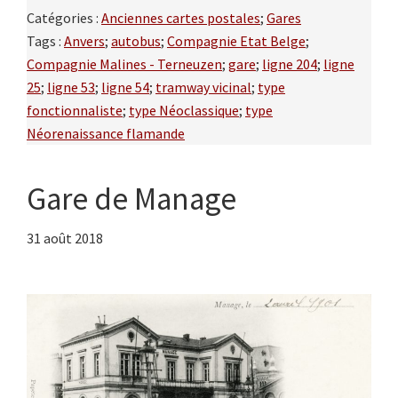
Catégories :
Anciennes cartes postales
;
Gares
Tags :
Anvers
;
autobus
;
Compagnie Etat Belge
;
Compagnie Malines - Terneuzen
;
gare
;
ligne 204
;
ligne
25
;
ligne 53
;
ligne 54
;
tramway vicinal
;
type
fonctionnaliste
;
type Néoclassique
;
type
Néorenaissance flamande
Gare de Manage
31 août 2018