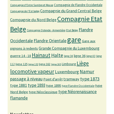
Compagnie de Flandre Occidentale
Compagnie d'Entre Sambre et Meuse
Compagnie du Grand Central Belge
Compagnie de l'Est belge
Compagnie Etat
Compagnie du Nord Belge
Belge
Flandre
Compagnie Ostende - Armentière
Etat Belge
gare
Occidentale
Flandre Orientale
Gare aux
Grande Compagnie du Luxembourg
pignons à redents
Hainaut
Halte
guerre 14 - 18
ligne 36
ligne 34
ligne 43
ligne
Liège
Limbourg
ligne 125
ligne 162
112
ligne 132
ligne 165
locomotive vapeur
Namur
Luxembourg
passage à niveau
type 1873
tramway
Point d'arrêt
type 1893
type 1881
type 1895
type
type Flandre Occidentale
type Néorenaissance
Nord Belge
type Néoclassique
flamande