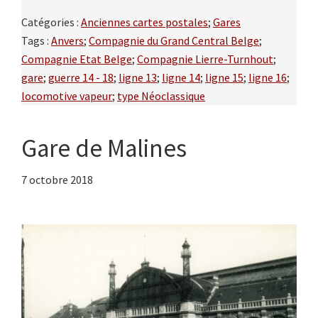
Catégories :
Anciennes cartes postales
;
Gares
Tags :
Anvers
;
Compagnie du Grand Central Belge
;
Compagnie Etat Belge
;
Compagnie Lierre-Turnhout
;
gare
;
guerre 14 - 18
;
ligne 13
;
ligne 14
;
ligne 15
;
ligne 16
;
locomotive vapeur
;
type Néoclassique
Gare de Malines
7 octobre 2018