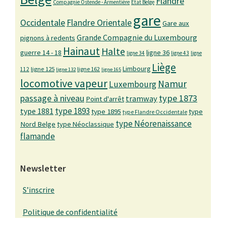
Flandre
Compagnie Ostende - Armentière
Etat Belge
gare
Occidentale
Flandre Orientale
Gare aux
Grande Compagnie du Luxembourg
pignons à redents
Hainaut
Halte
guerre 14 - 18
ligne 36
ligne 34
ligne 43
ligne
Liège
Limbourg
ligne 125
ligne 162
112
ligne 132
ligne 165
locomotive vapeur
Namur
Luxembourg
passage à niveau
type 1873
tramway
Point d'arrêt
type 1893
type 1881
type 1895
type
type Flandre Occidentale
type Néorenaissance
Nord Belge
type Néoclassique
flamande
Newsletter
S’inscrire
Politique de confidentialité