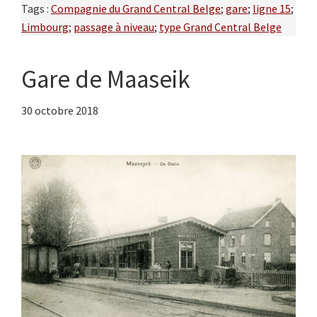
Tags :
Compagnie du Grand Central Belge
;
gare
;
ligne 15
;
Limbourg
;
passage à niveau
;
type Grand Central Belge
Gare de Maaseik
30 octobre 2018