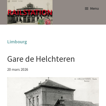
Skip
Skip
Menu
to
to
main
primary
content
sidebar
Railstation
Limbourg
Gare de Helchteren
20 mars 2026