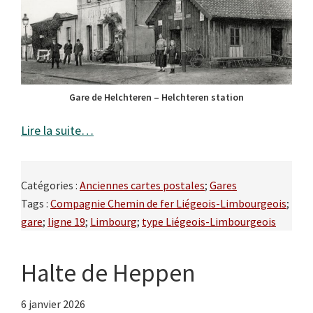
Gare de Helchteren – Helchteren station
Lire la suite…
Catégories :
Anciennes cartes postales
;
Gares
Tags :
Compagnie Chemin de fer Liégeois-Limbourgeois
;
gare
;
ligne 19
;
Limbourg
;
type Liégeois-Limbourgeois
Halte de Heppen
6 janvier 2026