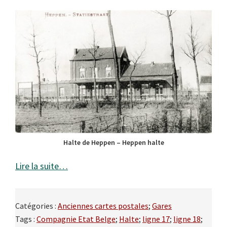
Halte de Heppen – Heppen halte
Lire la suite…
Catégories :
Anciennes cartes postales
;
Gares
Tags :
Compagnie Etat Belge
;
Halte
;
ligne 17
;
ligne 18
;