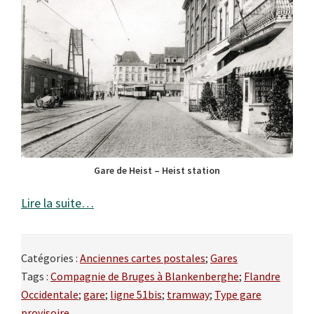
Gare de Heist – Heist station
Lire la suite…
Catégories :
Anciennes cartes postales
;
Gares
Tags :
Compagnie de Bruges à Blankenberghe
;
Flandre
Occidentale
;
gare
;
ligne 51bis
;
tramway
;
Type gare
provisoire