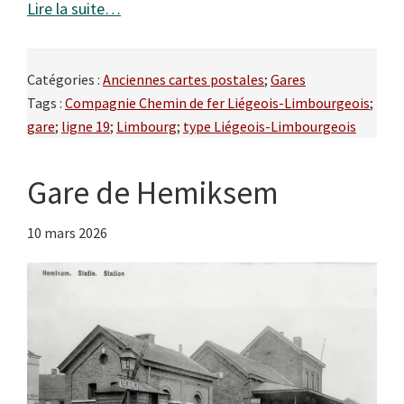
Lire la suite…
Catégories :
Anciennes cartes postales
;
Gares
Tags :
Compagnie Chemin de fer Liégeois-Limbourgeois
;
gare
;
ligne 19
;
Limbourg
;
type Liégeois-Limbourgeois
Gare de Hemiksem
10 mars 2026