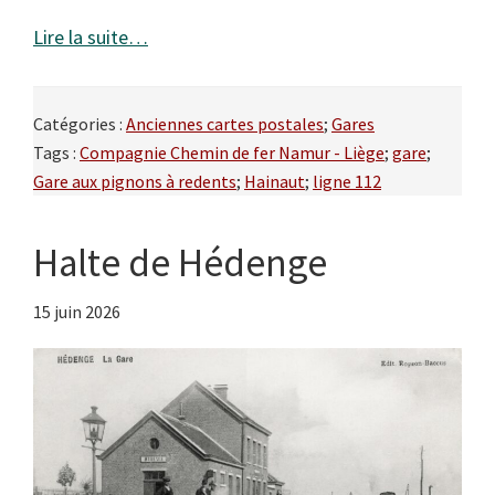
Lire la suite…
Catégories :
Anciennes cartes postales
;
Gares
Tags :
Compagnie Chemin de fer Namur - Liège
;
gare
;
Gare aux pignons à redents
;
Hainaut
;
ligne 112
Halte de Hédenge
15 juin 2026