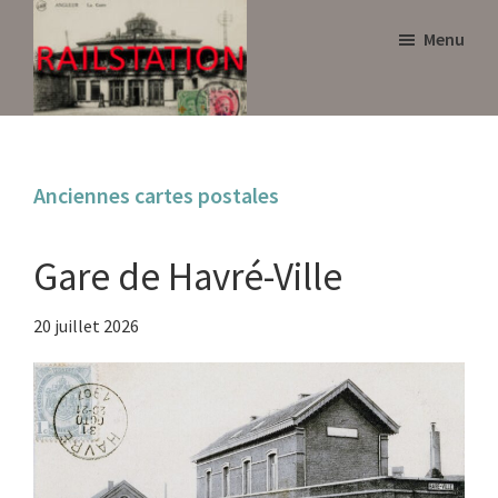
Skip
Skip
Menu
to
to
main
primary
content
sidebar
Railstation
Anciennes cartes postales
Gare de Havré-Ville
20 juillet 2026