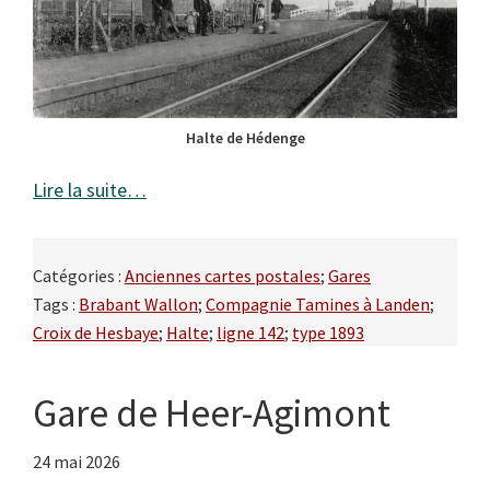
Halte de Hédenge
Lire la suite…
Catégories :
Anciennes cartes postales
;
Gares
Tags :
Brabant Wallon
;
Compagnie Tamines à Landen
;
Croix de Hesbaye
;
Halte
;
ligne 142
;
type 1893
Gare de Heer-Agimont
24 mai 2026