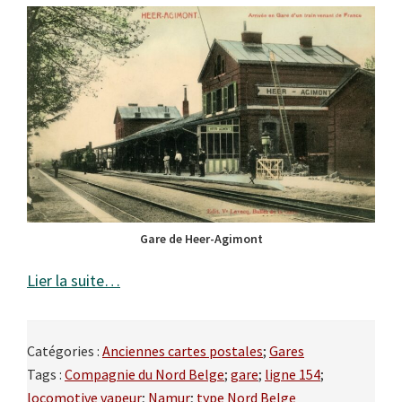
Gare de Heer-Agimont
Lier la suite…
Catégories :
Anciennes cartes postales
;
Gares
Tags :
Compagnie du Nord Belge
;
gare
;
ligne 154
;
locomotive vapeur
;
Namur
;
type Nord Belge