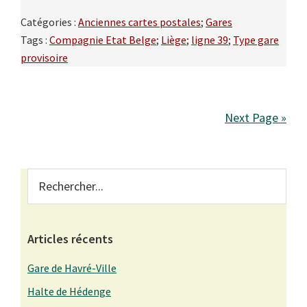
Catégories :
Anciennes cartes postales
;
Gares
Tags :
Compagnie Etat Belge
;
Liège
;
ligne 39
;
Type gare
provisoire
Next Page »
Primary
Rechercher...
Sidebar
Articles récents
Gare de Havré-Ville
Halte de Hédenge