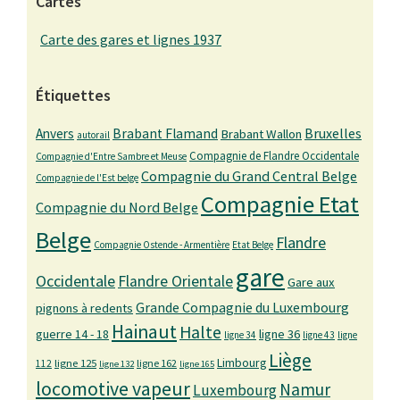
Cartes
Carte des gares et lignes 1937
Étiquettes
Bruxelles
Anvers
Brabant Flamand
Brabant Wallon
autorail
Compagnie de Flandre Occidentale
Compagnie d'Entre Sambre et Meuse
Compagnie du Grand Central Belge
Compagnie de l'Est belge
Compagnie Etat
Compagnie du Nord Belge
Belge
Flandre
Compagnie Ostende - Armentière
Etat Belge
gare
Occidentale
Flandre Orientale
Gare aux
Grande Compagnie du Luxembourg
pignons à redents
Hainaut
Halte
guerre 14 - 18
ligne 36
ligne 34
ligne 43
ligne
Liège
Limbourg
ligne 125
ligne 162
112
ligne 132
ligne 165
locomotive vapeur
Namur
Luxembourg