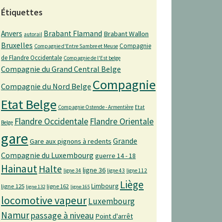
Étiquettes
Anvers
Brabant Flamand
Brabant Wallon
autorail
Bruxelles
Compagnie
Compagnie d'Entre Sambre et Meuse
de Flandre Occidentale
Compagnie de l'Est belge
Compagnie du Grand Central Belge
Compagnie
Compagnie du Nord Belge
Etat Belge
Compagnie Ostende - Armentière
Etat
Flandre Occidentale
Flandre Orientale
Belge
gare
Grande
Gare aux pignons à redents
Compagnie du Luxembourg
guerre 14 - 18
Hainaut
Halte
ligne 36
ligne 34
ligne 43
ligne 112
Liège
Limbourg
ligne 125
ligne 162
ligne 132
ligne 165
locomotive vapeur
Luxembourg
Namur
passage à niveau
Point d'arrêt