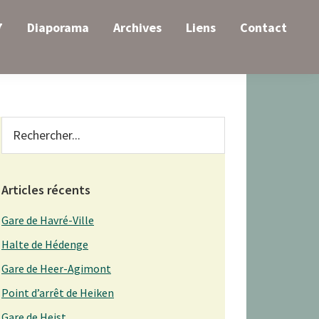
7
Diaporama
Archives
Liens
Contact
Primary
Rechercher...
Sidebar
Articles récents
Gare de Havré-Ville
Halte de Hédenge
Gare de Heer-Agimont
Point d’arrêt de Heiken
Gare de Heist