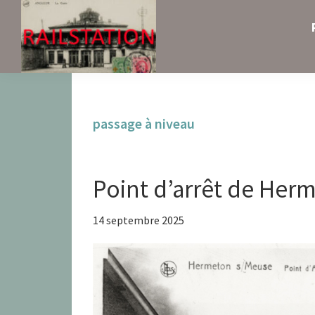
Skip
Skip
Skip
to
to
to
primary
main
primary
navigation
content
sidebar
Railstation
passage à niveau
Point d’arrêt de Her
14 septembre 2025