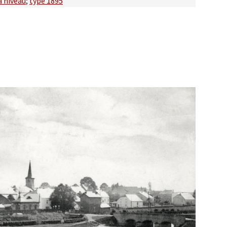
à niveau
;
type 1895