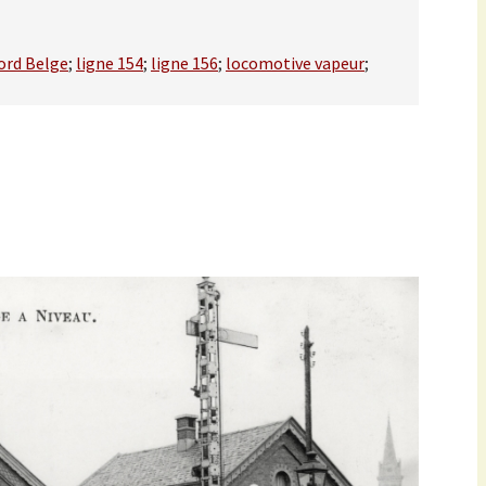
ord Belge
;
ligne 154
;
ligne 156
;
locomotive vapeur
;