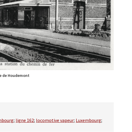
e de Houdemont
mbourg
;
ligne 162
;
locomotive vapeur
;
Luxembourg
;