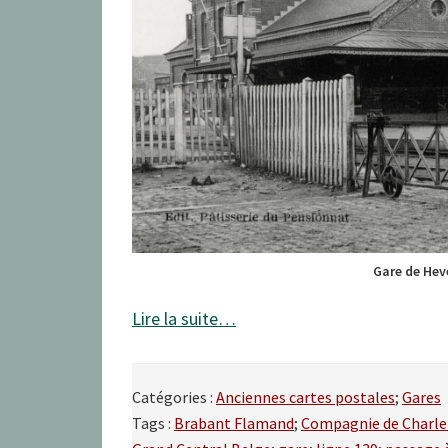
Gare de Hev
Lire la suite…
Catégories :
Anciennes cartes postales
;
Gares
Tags :
Brabant Flamand
;
Compagnie de Charler