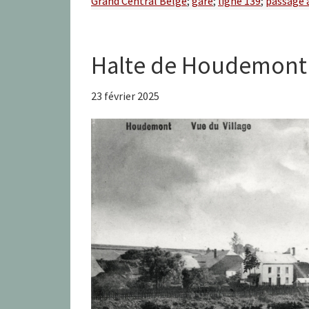
Grand Central Belge
;
gare
;
ligne 139
;
passage 
Halte de Houdemont
23 février 2025