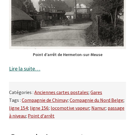
Point d’arrêt de Hermeton-sur-Meuse
Lire la suite…
Catégories :
Anciennes cartes postales
;
Gares
Tags :
Compagnie de Chimay
;
Compagnie du Nord Belge
;
ligne 154
;
ligne 156
;
locomotive vapeur
;
Namur
;
passage
à niveau
;
Point d'arrêt