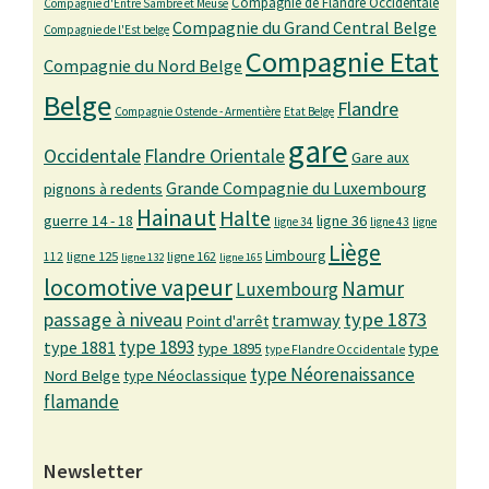
Compagnie de Flandre Occidentale
Compagnie d'Entre Sambre et Meuse
Compagnie du Grand Central Belge
Compagnie de l'Est belge
Compagnie Etat
Compagnie du Nord Belge
Belge
Flandre
Compagnie Ostende - Armentière
Etat Belge
gare
Occidentale
Flandre Orientale
Gare aux
Grande Compagnie du Luxembourg
pignons à redents
Hainaut
Halte
guerre 14 - 18
ligne 36
ligne 34
ligne 43
ligne
Liège
Limbourg
ligne 125
ligne 162
112
ligne 132
ligne 165
locomotive vapeur
Namur
Luxembourg
passage à niveau
type 1873
tramway
Point d'arrêt
type 1893
type 1881
type 1895
type
type Flandre Occidentale
type Néorenaissance
Nord Belge
type Néoclassique
flamande
Newsletter