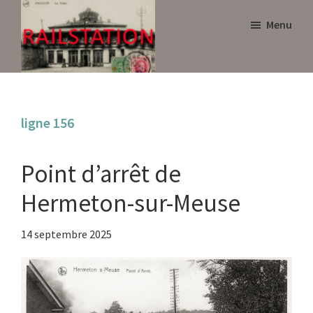
Skip
Skip
Menu
to
to
main
primary
content
sidebar
Railstation
ligne 156
Point d’arrêt de
Hermeton-sur-Meuse
14 septembre 2025