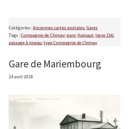
Catégories :
Anciennes cartes postales
;
Gares
Tags :
Compagnie de Chimay
;
gare
;
Hainaut
;
ligne 156
;
passage à niveau
;
type Compagnie de Chimay
Gare de Mariembourg
24 avril 2018