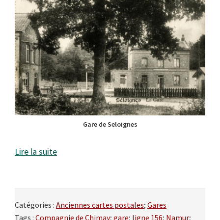
Gare de Seloignes
Lire la suite
Catégories :
Anciennes cartes postales
;
Gares
Tags :
Compagnie de Chimay
;
gare
;
ligne 156
;
Namur
;