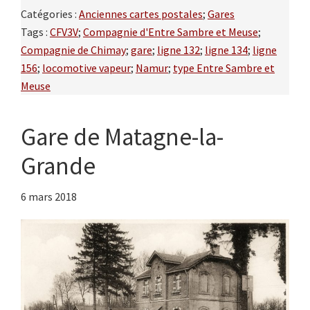
Catégories :
Anciennes cartes postales
;
Gares
Tags :
CFV3V
;
Compagnie d'Entre Sambre et Meuse
;
Compagnie de Chimay
;
gare
;
ligne 132
;
ligne 134
;
ligne
156
;
locomotive vapeur
;
Namur
;
type Entre Sambre et
Meuse
Gare de Matagne-la-
Grande
6 mars 2018