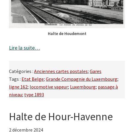
Halte de Houdemont
Lire la suite…
Catégories :
Anciennes cartes postales
;
Gares
Tags :
Etat Belge
;
Grande Compagnie du Luxembourg
;
ligne 162
;
locomotive vapeur
;
Luxembourg
;
passage à
niveau
;
type 1893
Halte de Hour-Havenne
2 décembre 2024