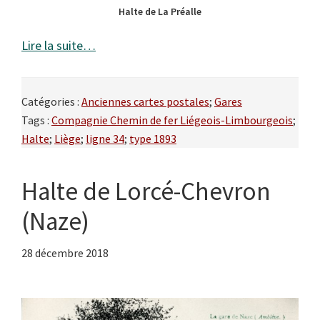
Halte de La Préalle
Lire la suite…
Catégories :
Anciennes cartes postales
;
Gares
Tags :
Compagnie Chemin de fer Liégeois-Limbourgeois
;
Halte
;
Liège
;
ligne 34
;
type 1893
Halte de Lorcé-Chevron
(Naze)
28 décembre 2018