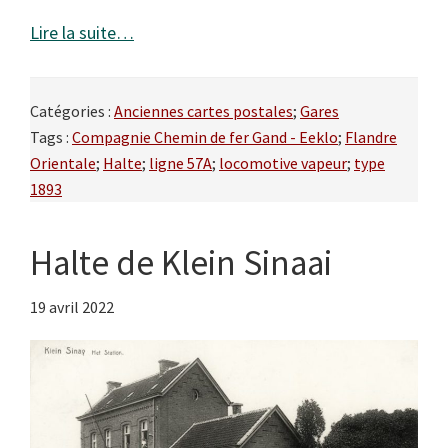
Lire la suite…
Catégories :
Anciennes cartes postales
;
Gares
Tags :
Compagnie Chemin de fer Gand - Eeklo
;
Flandre
Orientale
;
Halte
;
ligne 57A
;
locomotive vapeur
;
type
1893
Halte de Klein Sinaai
19 avril 2022