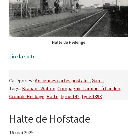
Halte de Hédenge
Lire la suite…
Catégories :
Anciennes cartes postales
;
Gares
Tags :
Brabant Wallon
;
Compagnie Tamines à Landen
;
Croix de Hesbaye
;
Halte
;
ligne 142
;
type 1893
Halte de Hofstade
16 mai 2025