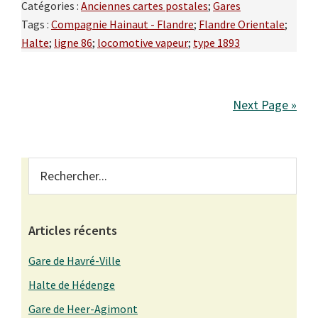
Catégories :
Anciennes cartes postales
;
Gares
Tags :
Compagnie Hainaut - Flandre
;
Flandre Orientale
;
Halte
;
ligne 86
;
locomotive vapeur
;
type 1893
Next Page »
Primary
Rechercher...
Sidebar
Articles récents
Gare de Havré-Ville
Halte de Hédenge
Gare de Heer-Agimont