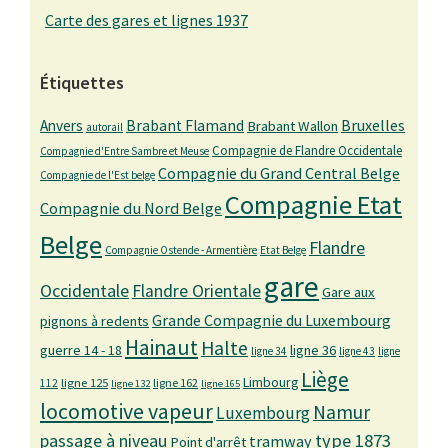
Carte des gares et lignes 1937
Étiquettes
Bruxelles
Anvers
Brabant Flamand
Brabant Wallon
autorail
Compagnie de Flandre Occidentale
Compagnie d'Entre Sambre et Meuse
Compagnie du Grand Central Belge
Compagnie de l'Est belge
Compagnie Etat
Compagnie du Nord Belge
Belge
Flandre
Compagnie Ostende - Armentière
Etat Belge
gare
Occidentale
Flandre Orientale
Gare aux
Grande Compagnie du Luxembourg
pignons à redents
Hainaut
Halte
guerre 14 - 18
ligne 36
ligne 34
ligne 43
ligne
Liège
Limbourg
ligne 125
ligne 162
112
ligne 132
ligne 165
locomotive vapeur
Namur
Luxembourg
passage à niveau
type 1873
tramway
Point d'arrêt