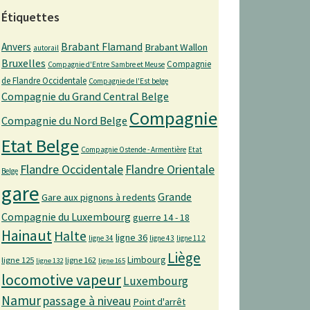
Étiquettes
Anvers
Brabant Flamand
Brabant Wallon
autorail
Bruxelles
Compagnie
Compagnie d'Entre Sambre et Meuse
de Flandre Occidentale
Compagnie de l'Est belge
Compagnie du Grand Central Belge
Compagnie
Compagnie du Nord Belge
Etat Belge
Compagnie Ostende - Armentière
Etat
Flandre Occidentale
Flandre Orientale
Belge
gare
Grande
Gare aux pignons à redents
Compagnie du Luxembourg
guerre 14 - 18
Hainaut
Halte
ligne 36
ligne 34
ligne 43
ligne 112
Liège
Limbourg
ligne 125
ligne 162
ligne 132
ligne 165
locomotive vapeur
Luxembourg
Namur
passage à niveau
Point d'arrêt