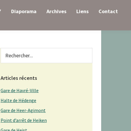
7
Diaporama
Archives
Liens
Contact
Primary
Rechercher...
Sidebar
Articles récents
Gare de Havré-Ville
Halte de Hédenge
Gare de Heer-Agimont
Point d’arrêt de Heiken
Gare de Heist