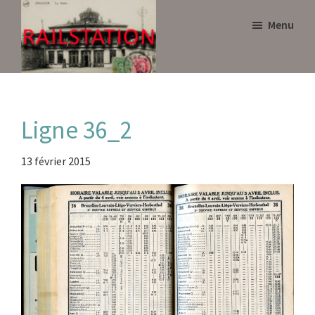
Skip
Skip
Menu
to
to
main
primary
content
sidebar
Railstation
Ligne 36_2
13 février 2015