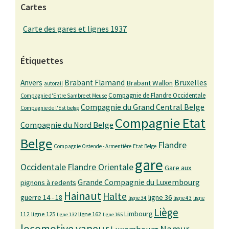
Cartes
Carte des gares et lignes 1937
Étiquettes
Bruxelles
Anvers
Brabant Flamand
Brabant Wallon
autorail
Compagnie de Flandre Occidentale
Compagnie d'Entre Sambre et Meuse
Compagnie du Grand Central Belge
Compagnie de l'Est belge
Compagnie Etat
Compagnie du Nord Belge
Belge
Flandre
Compagnie Ostende - Armentière
Etat Belge
gare
Occidentale
Flandre Orientale
Gare aux
Grande Compagnie du Luxembourg
pignons à redents
Hainaut
Halte
guerre 14 - 18
ligne 36
ligne 34
ligne 43
ligne
Liège
Limbourg
ligne 125
ligne 162
112
ligne 132
ligne 165
locomotive vapeur
Namur