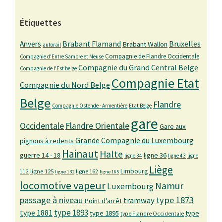
Étiquettes
Bruxelles
Anvers
Brabant Flamand
Brabant Wallon
autorail
Compagnie de Flandre Occidentale
Compagnie d'Entre Sambre et Meuse
Compagnie du Grand Central Belge
Compagnie de l'Est belge
Compagnie Etat
Compagnie du Nord Belge
Belge
Flandre
Compagnie Ostende - Armentière
Etat Belge
gare
Occidentale
Flandre Orientale
Gare aux
Grande Compagnie du Luxembourg
pignons à redents
Hainaut
Halte
guerre 14 - 18
ligne 36
ligne 34
ligne 43
ligne
Liège
Limbourg
ligne 125
ligne 162
112
ligne 132
ligne 165
locomotive vapeur
Namur
Luxembourg
passage à niveau
type 1873
tramway
Point d'arrêt
type 1893
type 1881
type 1895
type
type Flandre Occidentale