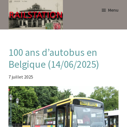
Skip
Skip
Menu
to
to
main
primary
content
sidebar
Railstation
100 ans d’autobus en
Belgique (14/06/2025)
7 juillet 2025