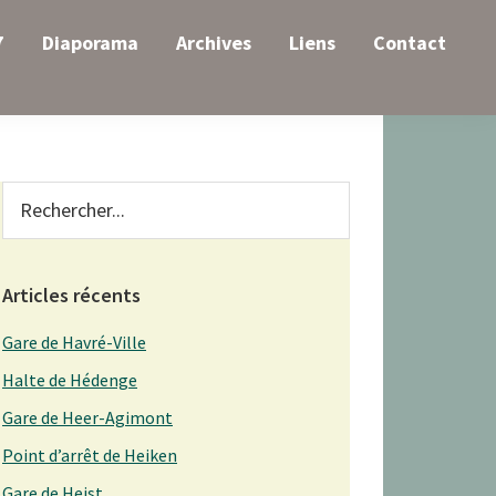
7
Diaporama
Archives
Liens
Contact
Primary
Rechercher...
Sidebar
Articles récents
Gare de Havré-Ville
Halte de Hédenge
Gare de Heer-Agimont
Point d’arrêt de Heiken
Gare de Heist