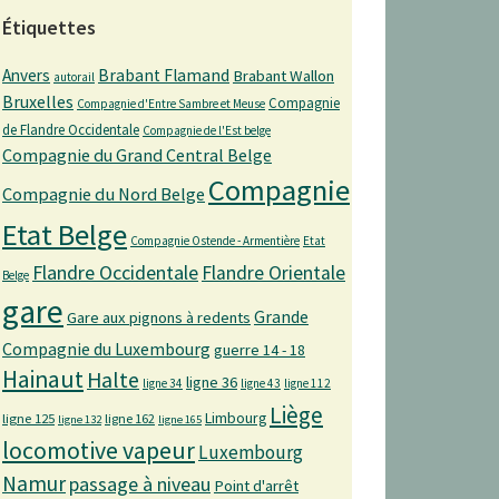
Étiquettes
Anvers
Brabant Flamand
Brabant Wallon
autorail
Bruxelles
Compagnie
Compagnie d'Entre Sambre et Meuse
de Flandre Occidentale
Compagnie de l'Est belge
Compagnie du Grand Central Belge
Compagnie
Compagnie du Nord Belge
Etat Belge
Compagnie Ostende - Armentière
Etat
Flandre Occidentale
Flandre Orientale
Belge
gare
Grande
Gare aux pignons à redents
Compagnie du Luxembourg
guerre 14 - 18
Hainaut
Halte
ligne 36
ligne 34
ligne 43
ligne 112
Liège
Limbourg
ligne 125
ligne 162
ligne 132
ligne 165
locomotive vapeur
Luxembourg
Namur
passage à niveau
Point d'arrêt