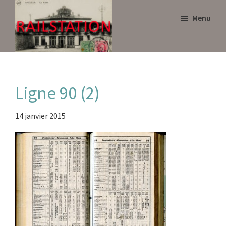
Skip
Skip
Menu
to
to
main
primary
content
sidebar
Railstation
Ligne 90 (2)
14 janvier 2015