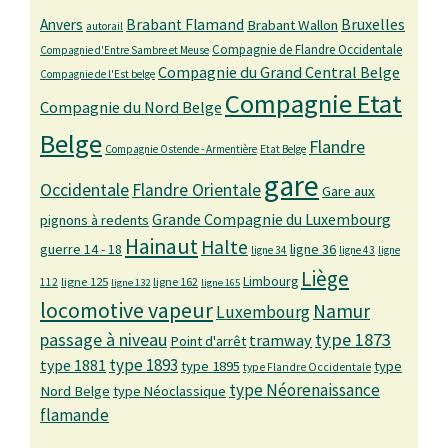
Bruxelles
Anvers
Brabant Flamand
Brabant Wallon
autorail
Compagnie de Flandre Occidentale
Compagnie d'Entre Sambre et Meuse
Compagnie du Grand Central Belge
Compagnie de l'Est belge
Compagnie Etat
Compagnie du Nord Belge
Belge
Flandre
Compagnie Ostende - Armentière
Etat Belge
gare
Occidentale
Flandre Orientale
Gare aux
Grande Compagnie du Luxembourg
pignons à redents
Hainaut
Halte
guerre 14 - 18
ligne 36
ligne 34
ligne 43
ligne
Liège
Limbourg
ligne 125
ligne 162
112
ligne 132
ligne 165
locomotive vapeur
Namur
Luxembourg
passage à niveau
type 1873
tramway
Point d'arrêt
type 1893
type 1881
type 1895
type
type Flandre Occidentale
type Néorenaissance
Nord Belge
type Néoclassique
flamande