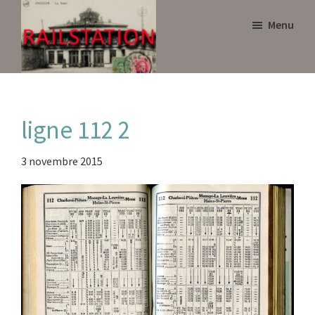
Skip
Skip
Menu
to
to
main
primary
content
sidebar
Railstation
ligne 112 2
3 novembre 2015