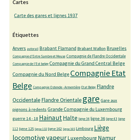
Cartes
Carte des gares et lignes 1937
Étiquettes
Bruxelles
Anvers
Brabant Flamand
Brabant Wallon
autorail
Compagnie de Flandre Occidentale
Compagnie d'Entre Sambre et Meuse
Compagnie du Grand Central Belge
Compagnie de l'Est belge
Compagnie Etat
Compagnie du Nord Belge
Belge
Flandre
Compagnie Ostende - Armentière
Etat Belge
gare
Occidentale
Flandre Orientale
Gare aux
Grande Compagnie du Luxembourg
pignons à redents
Hainaut
Halte
guerre 14 - 18
ligne 36
ligne 34
ligne 43
ligne
Liège
Limbourg
ligne 125
ligne 162
112
ligne 132
ligne 165
locomotive vapeur
Namur
Luxembourg