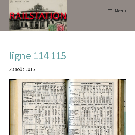
Skip
Skip
Menu
to
to
main
primary
content
sidebar
Railstation
ligne 114 115
28 août 2015