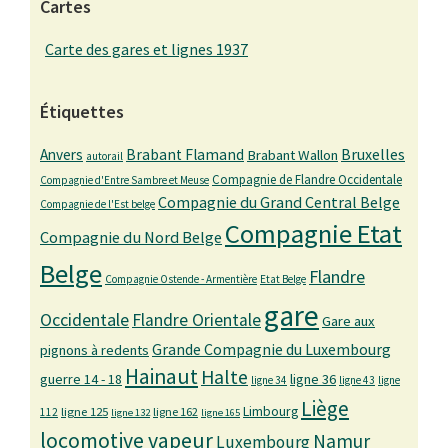
Cartes
Carte des gares et lignes 1937
Étiquettes
Bruxelles
Anvers
Brabant Flamand
Brabant Wallon
autorail
Compagnie de Flandre Occidentale
Compagnie d'Entre Sambre et Meuse
Compagnie du Grand Central Belge
Compagnie de l'Est belge
Compagnie Etat
Compagnie du Nord Belge
Belge
Flandre
Compagnie Ostende - Armentière
Etat Belge
gare
Occidentale
Flandre Orientale
Gare aux
Grande Compagnie du Luxembourg
pignons à redents
Hainaut
Halte
guerre 14 - 18
ligne 36
ligne 34
ligne 43
ligne
Liège
Limbourg
ligne 125
ligne 162
112
ligne 132
ligne 165
locomotive vapeur
Namur
Luxembourg