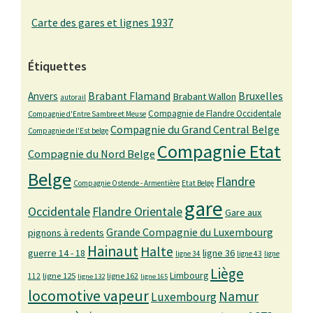
Carte des gares et lignes 1937
Étiquettes
Bruxelles
Anvers
Brabant Flamand
Brabant Wallon
autorail
Compagnie de Flandre Occidentale
Compagnie d'Entre Sambre et Meuse
Compagnie du Grand Central Belge
Compagnie de l'Est belge
Compagnie Etat
Compagnie du Nord Belge
Belge
Flandre
Compagnie Ostende - Armentière
Etat Belge
gare
Occidentale
Flandre Orientale
Gare aux
Grande Compagnie du Luxembourg
pignons à redents
Hainaut
Halte
guerre 14 - 18
ligne 36
ligne 34
ligne 43
ligne
Liège
Limbourg
ligne 125
ligne 162
112
ligne 132
ligne 165
locomotive vapeur
Namur
Luxembourg