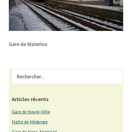
Gare de Waterloo
Primary
Rechercher...
Sidebar
Articles récents
Gare de Havré-Ville
Halte de Hédenge
Gare de Heer-Agimont