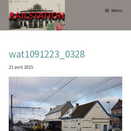
Skip
Skip
Menu
to
to
main
primary
content
sidebar
Railstation
wat1091223_0328
21 avril 2015