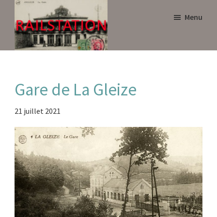
Skip
Skip
Menu
to
to
main
primary
content
sidebar
Railstation
Gare de La Gleize
21 juillet 2021