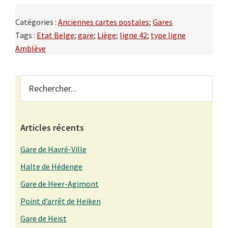
Catégories :
Anciennes cartes postales
;
Gares
Tags :
Etat Belge
;
gare
;
Liège
;
ligne 42
;
type ligne
Amblève
Primary
Rechercher...
Sidebar
Articles récents
Gare de Havré-Ville
Halte de Hédenge
Gare de Heer-Agimont
Point d’arrêt de Heiken
Gare de Heist