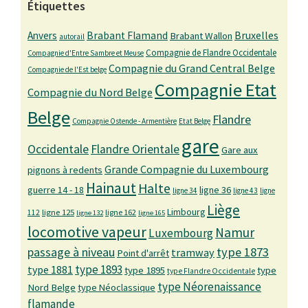
Étiquettes
Bruxelles
Anvers
Brabant Flamand
Brabant Wallon
autorail
Compagnie de Flandre Occidentale
Compagnie d'Entre Sambre et Meuse
Compagnie du Grand Central Belge
Compagnie de l'Est belge
Compagnie Etat
Compagnie du Nord Belge
Belge
Flandre
Compagnie Ostende - Armentière
Etat Belge
gare
Occidentale
Flandre Orientale
Gare aux
Grande Compagnie du Luxembourg
pignons à redents
Hainaut
Halte
guerre 14 - 18
ligne 36
ligne 34
ligne 43
ligne
Liège
Limbourg
ligne 125
ligne 162
112
ligne 132
ligne 165
locomotive vapeur
Namur
Luxembourg
passage à niveau
type 1873
tramway
Point d'arrêt
type 1893
type 1881
type 1895
type
type Flandre Occidentale
type Néorenaissance
Nord Belge
type Néoclassique
flamande